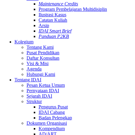
Maintenance Credits
Program Pembelajaran Multidisiplin
Ilustrasi Kasus
Catatan Kuliah
Arsip
IDAI Smart Brief
Panduan P2KB
Kolegium
Tentang Kami
Pusat Pendidikan
Daftar Konsultan
Visi & Misi
Agenda
Hubungi Kami
Tentang IDAI
Pesan Ketua Umum
Pernyataan IDAI
Sejarah IDAI
Struktur
Pengurus Pusat
IDAI Cabang
Badan Pelengkap
Dokumen Organisasi
Kompendium
AD/ART