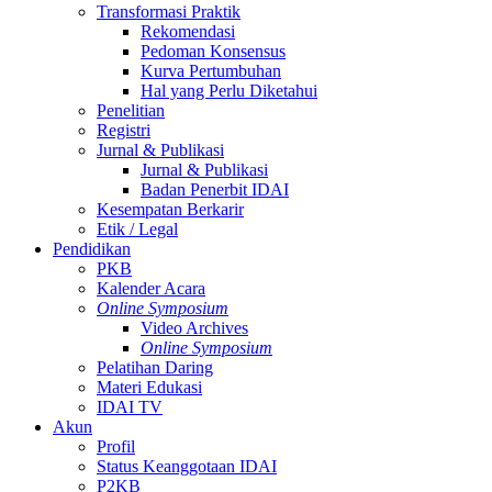
Transformasi Praktik
Rekomendasi
Pedoman Konsensus
Kurva Pertumbuhan
Hal yang Perlu Diketahui
Penelitian
Registri
Jurnal & Publikasi
Jurnal & Publikasi
Badan Penerbit IDAI
Kesempatan Berkarir
Etik / Legal
Pendidikan
PKB
Kalender Acara
Online Symposium
Video Archives
Online Symposium
Pelatihan Daring
Materi Edukasi
IDAI TV
Akun
Profil
Status Keanggotaan IDAI
P2KB