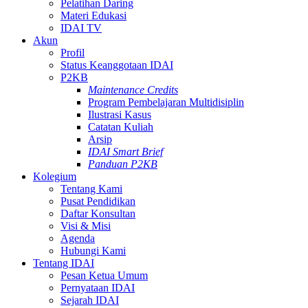
Pelatihan Daring
Materi Edukasi
IDAI TV
Akun
Profil
Status Keanggotaan IDAI
P2KB
Maintenance Credits
Program Pembelajaran Multidisiplin
Ilustrasi Kasus
Catatan Kuliah
Arsip
IDAI Smart Brief
Panduan P2KB
Kolegium
Tentang Kami
Pusat Pendidikan
Daftar Konsultan
Visi & Misi
Agenda
Hubungi Kami
Tentang IDAI
Pesan Ketua Umum
Pernyataan IDAI
Sejarah IDAI