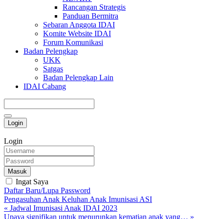
Rancangan Strategis
Panduan Bermitra
Sebaran Anggota IDAI
Komite Website IDAI
Forum Komunikasi
Badan Pelengkap
UKK
Satgas
Badan Pelengkap Lain
IDAI Cabang
Login
Login
Masuk
Ingat Saya
Daftar Baru/Lupa Password
Pengasuhan Anak
Keluhan Anak
Imunisasi
ASI
« Jadwal Imunisasi Anak IDAI 2023
Upaya signifikan untuk menurunkan kematian anak yang… »