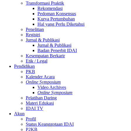
Transformasi Praktik
Rekomendasi
Pedoman Konsensus
Kurva Pertumbuhan
Hal yang Perlu Diketahui
Penelitian
Registri
Jurnal & Publikasi
Jurnal & Publikasi
Badan Penerbit IDAI
Kesempatan Berkarir
Etik / Legal
Pendidikan
PKB
Kalender Acara
Online Symposium
Video Archives
Online Symposium
Pelatihan Daring
Materi Edukasi
IDAI TV
Akun
Profil
Status Keanggotaan IDAI
P2KB