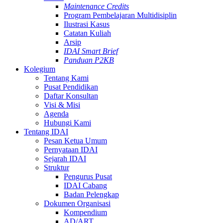
Maintenance Credits
Program Pembelajaran Multidisiplin
Ilustrasi Kasus
Catatan Kuliah
Arsip
IDAI Smart Brief
Panduan P2KB
Kolegium
Tentang Kami
Pusat Pendidikan
Daftar Konsultan
Visi & Misi
Agenda
Hubungi Kami
Tentang IDAI
Pesan Ketua Umum
Pernyataan IDAI
Sejarah IDAI
Struktur
Pengurus Pusat
IDAI Cabang
Badan Pelengkap
Dokumen Organisasi
Kompendium
AD/ART