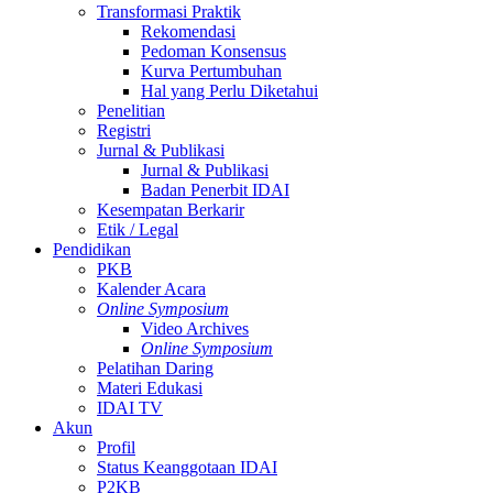
Transformasi Praktik
Rekomendasi
Pedoman Konsensus
Kurva Pertumbuhan
Hal yang Perlu Diketahui
Penelitian
Registri
Jurnal & Publikasi
Jurnal & Publikasi
Badan Penerbit IDAI
Kesempatan Berkarir
Etik / Legal
Pendidikan
PKB
Kalender Acara
Online Symposium
Video Archives
Online Symposium
Pelatihan Daring
Materi Edukasi
IDAI TV
Akun
Profil
Status Keanggotaan IDAI
P2KB