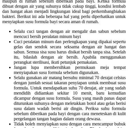
maupun di rumah sebelum diberikan pada bayi. Ketika formula
dibuat dengan air yang suhunya tidak cukup tinggi, kondisi lembab
dan hangat akan menjadi lingkungan ideal bagi perkembangbiakan
bakteri. Berikut ini ada beberapa hal yang perlu diperhatikan untuk
menyiapkan susu formula bayi secara aman di rumah.
Selalu cuci tangan dengan air mengalir dan sabun sebelum
mencuci bersih peralatan minum bayi
Cuci peralatan minum dan perlengkapan yang dipakai sepertu
gelas dan sendok secara seksama dengan air hangat dan
sabun. Semua sisa susu harus disikat bersih tanpa sisa. Setelah
itu, bilaslah dengan air bersih. Apabila menggunakan
perangkat sterilisasi, ikuti petunjuk pemakaian.
Jangan lupa membersihkan permukaan meja tempat
menyiapakan susu formula sebelum digunakan.
Selalu gunakan air matang bersuhu minimal 70 derajat celsius
dengan jumlah sesuai takaran penyiapan untuk membuat susu
formula. Untuk mendapatkan suhu 70 derajat, air yang sudah
mendidih didiamkan sekitar 10 menit, baru kemudian
dicampur dengan susu formula. Susu yang masih panas dapat
diturunkan suhunya dengan meletakkan botol atau gelas berisi
susu dalam wadah berisi air dingin. Periksa suhu formula
sebelum diberikan pada bayi dengan cara meneteskan di kulit
pergelangan tangan bagian dalam orang dewasa.
Tidak boleh menyiapkan susu dengan cara mencampur bubuk