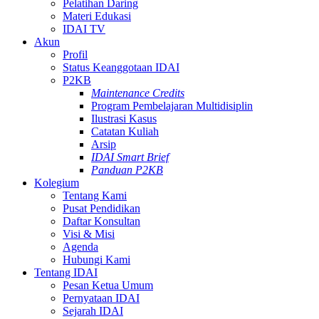
Pelatihan Daring
Materi Edukasi
IDAI TV
Akun
Profil
Status Keanggotaan IDAI
P2KB
Maintenance Credits
Program Pembelajaran Multidisiplin
Ilustrasi Kasus
Catatan Kuliah
Arsip
IDAI Smart Brief
Panduan P2KB
Kolegium
Tentang Kami
Pusat Pendidikan
Daftar Konsultan
Visi & Misi
Agenda
Hubungi Kami
Tentang IDAI
Pesan Ketua Umum
Pernyataan IDAI
Sejarah IDAI