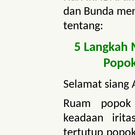
dan Bunda men
tentang:
5 Langkah
Popok
Selamat siang 
Ruam popok 
keadaan irita
tertutup popok