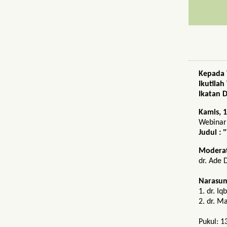
Kepada 
Ikutila
Ikatan 
Kamis, 
Webinar
Judul : 
Modera
dr. Ade 
Narasum
1. dr. I
2.⁠ ⁠dr.
Pukul: 1