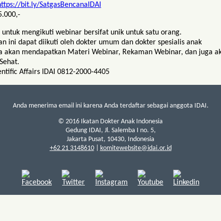
https://bit.ly/SatgasBencanaIDAI
5.000,-
 untuk mengikuti webinar bersifat unik untuk satu orang.
an ini dapat diikuti oleh dokter umum dan dokter spesialis anak
ta akan mendapatkan Materi Webinar, Rekaman Webinar, dan juga a
Sehat.
entific Affairs IDAI 0812-2000-4405
Anda menerima email ini karena Anda terdaftar sebagai anggota IDAI.
© 2016 Ikatan Dokter Anak Indonesia
Gedung IDAI, Jl. Salemba I no. 5,
Jakarta Pusat, 10430, Indonesia
+62 21 3148610
|
komitewebsite@idai.or.id