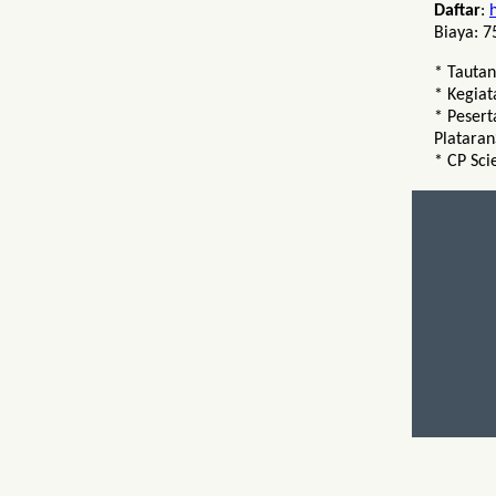
Daftar
:
Biaya: 7
* Tautan
* Kegiat
* Peser
Plataran
* CP Sci