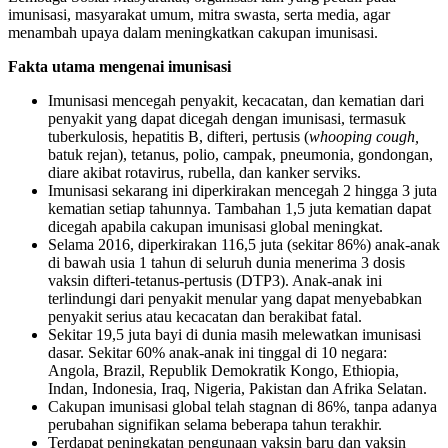
imunisasi, masyarakat umum, mitra swasta, serta media, agar
menambah upaya dalam meningkatkan cakupan imunisasi.
Fakta utama mengenai imunisasi
Imunisasi mencegah penyakit, kecacatan, dan kematian dari
penyakit yang dapat dicegah dengan imunisasi, termasuk
tuberkulosis, hepatitis B, difteri, pertusis (
whooping cough,
batuk rejan), tetanus, polio, campak, pneumonia, gondongan,
diare akibat rotavirus, rubella, dan kanker serviks.
Imunisasi sekarang ini diperkirakan mencegah 2 hingga 3 juta
kematian setiap tahunnya. Tambahan 1,5 juta kematian dapat
dicegah apabila cakupan imunisasi global meningkat.
Selama 2016, diperkirakan 116,5 juta (sekitar 86%) anak-anak
di bawah usia 1 tahun di seluruh dunia menerima 3 dosis
vaksin difteri-tetanus-pertusis (DTP3). Anak-anak ini
terlindungi dari penyakit menular yang dapat menyebabkan
penyakit serius atau kecacatan dan berakibat fatal.
Sekitar 19,5 juta bayi di dunia masih melewatkan imunisasi
dasar. Sekitar 60% anak-anak ini tinggal di 10 negara:
Angola, Brazil, Republik Demokratik Kongo, Ethiopia,
Indan, Indonesia, Iraq, Nigeria, Pakistan dan Afrika Selatan.
Cakupan imunisasi global telah stagnan di 86%, tanpa adanya
perubahan signifikan selama beberapa tahun terakhir.
Terdapat peningkatan pengunaan vaksin baru dan vaksin