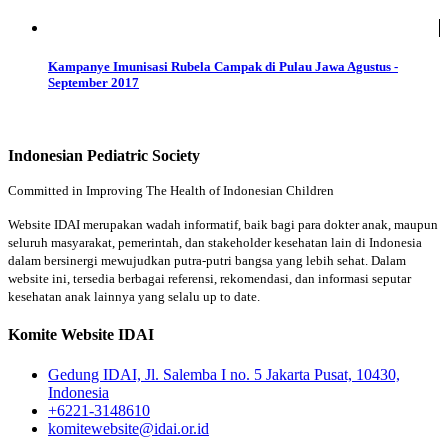
Kampanye Imunisasi Rubela Campak di Pulau Jawa Agustus -
September 2017
Indonesian Pediatric Society
Committed in Improving The Health of Indonesian Children
Website IDAI merupakan wadah informatif, baik bagi para dokter anak, maupun
seluruh masyarakat, pemerintah, dan stakeholder kesehatan lain di Indonesia
dalam bersinergi mewujudkan putra-putri bangsa yang lebih sehat. Dalam
website ini, tersedia berbagai referensi, rekomendasi, dan informasi seputar
kesehatan anak lainnya yang selalu up to date.
Komite Website IDAI
Gedung IDAI, Jl. Salemba I no. 5 Jakarta Pusat, 10430,
Indonesia
+6221-3148610
komitewebsite@idai.or.id