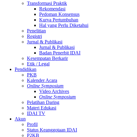
Transformasi Praktik
Rekomendasi
Pedoman Konsensus
Kurva Pertumbuhan
Hal yang Perlu Diketahui
Penelitian
Registri
Jurnal & Publikasi
Jurnal & Publikasi
Badan Penerbit IDAI
Kesempatan Berkarir
Etik / Legal
Pendidikan
PKB
Kalender Acara
Online Symposium
Video Archives
Online Symposium
Pelatihan Daring
Materi Edukasi
IDAI TV
Akun
Profil
Status Keanggotaan IDAI
P2KB