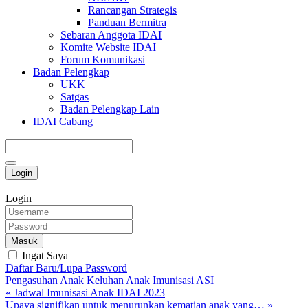
Rancangan Strategis
Panduan Bermitra
Sebaran Anggota IDAI
Komite Website IDAI
Forum Komunikasi
Badan Pelengkap
UKK
Satgas
Badan Pelengkap Lain
IDAI Cabang
Login
Login
Masuk
Ingat Saya
Daftar Baru/Lupa Password
Pengasuhan Anak
Keluhan Anak
Imunisasi
ASI
« Jadwal Imunisasi Anak IDAI 2023
Upaya signifikan untuk menurunkan kematian anak yang… »