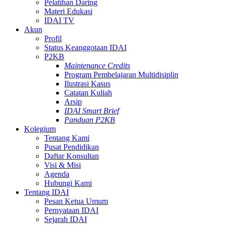
Pelatihan Daring
Materi Edukasi
IDAI TV
Akun
Profil
Status Keanggotaan IDAI
P2KB
Maintenance Credits
Program Pembelajaran Multidisiplin
Ilustrasi Kasus
Catatan Kuliah
Arsip
IDAI Smart Brief
Panduan P2KB
Kolegium
Tentang Kami
Pusat Pendidikan
Daftar Konsultan
Visi & Misi
Agenda
Hubungi Kami
Tentang IDAI
Pesan Ketua Umum
Pernyataan IDAI
Sejarah IDAI