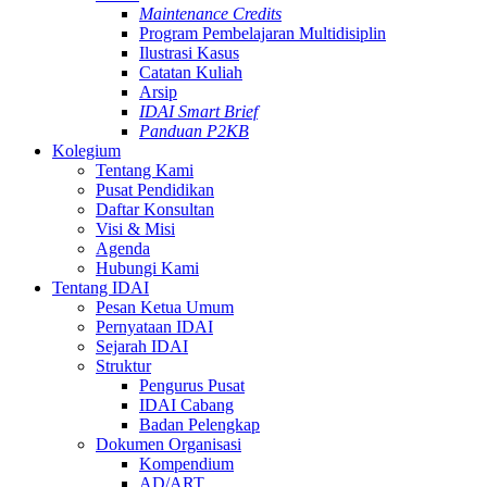
Maintenance Credits
Program Pembelajaran Multidisiplin
Ilustrasi Kasus
Catatan Kuliah
Arsip
IDAI Smart Brief
Panduan P2KB
Kolegium
Tentang Kami
Pusat Pendidikan
Daftar Konsultan
Visi & Misi
Agenda
Hubungi Kami
Tentang IDAI
Pesan Ketua Umum
Pernyataan IDAI
Sejarah IDAI
Struktur
Pengurus Pusat
IDAI Cabang
Badan Pelengkap
Dokumen Organisasi
Kompendium
AD/ART