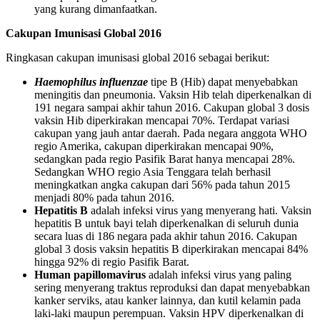
yang kurang dimanfaatkan.
Cakupan Imunisasi Global 2016
Ringkasan cakupan imunisasi global 2016 sebagai berikut:
Haemophilus influenzae
tipe B (Hib) dapat menyebabkan
meningitis dan pneumonia. Vaksin Hib telah diperkenalkan di
191 negara sampai akhir tahun 2016. Cakupan global 3 dosis
vaksin Hib diperkirakan mencapai 70%. Terdapat variasi
cakupan yang jauh antar daerah. Pada negara anggota WHO
regio Amerika, cakupan diperkirakan mencapai 90%,
sedangkan pada regio Pasifik Barat hanya mencapai 28%.
Sedangkan WHO regio Asia Tenggara telah berhasil
meningkatkan angka cakupan dari 56% pada tahun 2015
menjadi 80% pada tahun 2016.
Hepatitis B
adalah infeksi virus yang menyerang hati. Vaksin
hepatitis B untuk bayi telah diperkenalkan di seluruh dunia
secara luas di 186 negara pada akhir tahun 2016. Cakupan
global 3 dosis vaksin hepatitis B diperkirakan mencapai 84%
hingga 92% di regio Pasifik Barat.
Human papillomavirus
adalah infeksi virus yang paling
sering menyerang traktus reproduksi dan dapat menyebabkan
kanker serviks, atau kanker lainnya, dan kutil kelamin pada
laki-laki maupun perempuan. Vaksin HPV diperkenalkan di