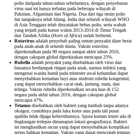
polio daripada tahun-tahun sebelumnya, dengan penyebaran
virus saat ini hanya terbatas pada beberapa wilayah di
Pakistan, Afganistan dan Nigeria. Dua dari tiga strain polio
liar tampaknya telah hilang. India dan seluruh wilayah WHO
di Asia Tenggara telah dinyatakan bebas polio, serta wabah
yang terjadi pada kurun waktu 2013-2014 di Timur Tengah
dan Tanduk Afrika (
Horn of Africa
) sudah berhenti.
Rotavirus
adalah penyebab paling umum penyakit diare berat
pada anak-anak di seluruh dunia. Vaksin rotavirus
diperkenalkan pada 90 negara sampai akhir tahun 2016,
dengan cakupan global diperkirakan mencapai 25%.
Rubella
adalah penyakit yang disebabkan oleh virus dan
biasanya berdampak ringan pada anak, namun infeksi yang
mengenai wanita hamil pada trimester awal kehamilan dapat
menyebabkan kematian bayi atau sindrom rubella kongenital,
yang dapat menyebabkan cacat otak, jantung, mata, dan
telinga. Vaksin rubella diperkenalkan secara luas di 152
negara pada akhir tahun 2016, dengan cakupan global
mencapai 47%.
Tetanus
disebabkan oleh bakteri yang tumbuh tanpa adanya
oksigen, contohnya pada luka kotor atau pada tali pusat
apabila tidak dijaga kebersihannya. Spora kuman
tetani
ada di
lingkungan terlepas dimanapun lokasi geografisnya. Bakteri
ini menghasilkan racun yang dapat menyebabkan komplikasi
serius bahkan kematian. Vaksin yang dapat mencegah tetanus