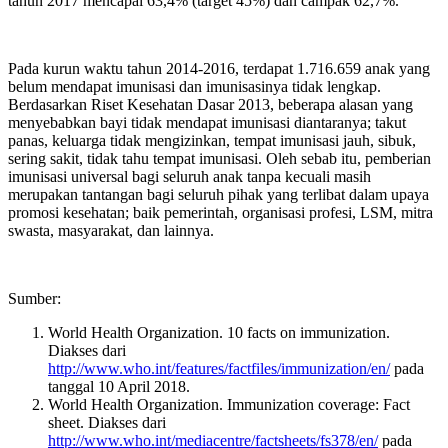
tahun 2017 mencapai 63,4% (target 45%) dan campak 62,7%.
Pada kurun waktu tahun 2014-2016, terdapat 1.716.659 anak yang
belum mendapat imunisasi dan imunisasinya tidak lengkap.
Berdasarkan Riset Kesehatan Dasar 2013, beberapa alasan yang
menyebabkan bayi tidak mendapat imunisasi diantaranya; takut
panas, keluarga tidak mengizinkan, tempat imunisasi jauh, sibuk,
sering sakit, tidak tahu tempat imunisasi. Oleh sebab itu, pemberian
imunisasi universal bagi seluruh anak tanpa kecuali masih
merupakan tantangan bagi seluruh pihak yang terlibat dalam upaya
promosi kesehatan; baik pemerintah, organisasi profesi, LSM, mitra
swasta, masyarakat, dan lainnya.
Sumber:
World Health Organization. 10 facts on immunization.
Diakses dari
http://www.who.int/features/factfiles/immunization/en/
pada
tanggal 10 April 2018.
World Health Organization. Immunization coverage: Fact
sheet. Diakses dari
http://www.who.int/mediacentre/factsheets/fs378/en/
pada