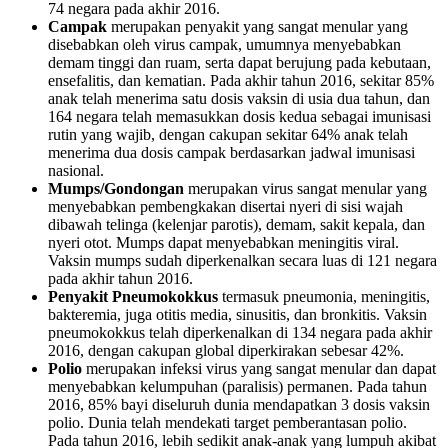
74 negara pada akhir 2016.
Campak
merupakan penyakit yang sangat menular yang
disebabkan oleh virus campak, umumnya menyebabkan
demam tinggi dan ruam, serta dapat berujung pada kebutaan,
ensefalitis, dan kematian. Pada akhir tahun 2016, sekitar 85%
anak telah menerima satu dosis vaksin di usia dua tahun, dan
164 negara telah memasukkan dosis kedua sebagai imunisasi
rutin yang wajib, dengan cakupan sekitar 64% anak telah
menerima dua dosis campak berdasarkan jadwal imunisasi
nasional.
Mumps/Gondongan
merupakan virus sangat menular yang
menyebabkan pembengkakan disertai nyeri di sisi wajah
dibawah telinga (kelenjar parotis), demam, sakit kepala, dan
nyeri otot. Mumps dapat menyebabkan meningitis viral.
Vaksin mumps sudah diperkenalkan secara luas di 121 negara
pada akhir tahun 2016.
Penyakit Pneumokokkus
termasuk pneumonia, meningitis,
bakteremia, juga otitis media, sinusitis, dan bronkitis. Vaksin
pneumokokkus telah diperkenalkan di 134 negara pada akhir
2016, dengan cakupan global diperkirakan sebesar 42%.
Polio
merupakan infeksi virus yang sangat menular dan dapat
menyebabkan kelumpuhan (paralisis) permanen. Pada tahun
2016, 85% bayi diseluruh dunia mendapatkan 3 dosis vaksin
polio. Dunia telah mendekati target pemberantasan polio.
Pada tahun 2016, lebih sedikit anak-anak yang lumpuh akibat