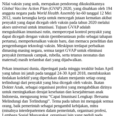
Nilai vaksin yang unik, merupakan pendorong dikukuhkannya
Global Vaccine Action Plan (GVAP)
2020, yang disahkan oleh 194
anggota negara pada
World Health Assembly
ke-60 tanggal 12 Mei
2012, suatu kerangka kerja untuk mencegah jutaan kematian akibat
penyakit yang dapat dicegah oleh vaksin pada tahun 2020 melalui
akses universal untuk imunisasi. Tujuan GVAP adalah
mengukuhkan imunisasi rutin, mempercepat kontrol penyakit yang
dapat dicegah dengan vaksin (pemberantasan polio sebagai tahapan
pertama), memperkenalkan vaksin baru, dan memacu penelitian dan
pengembangan teknologi vaksin. Meskipun terdapat perbaikan
dimasing-masing negara, semua target GVAP untuk eliminasi
penyakit (termasuk campak, rubella, serta tetanus neonatus dan
maternal) masih terlambat dari yang dijadwalkan.
Pekan imunisasi dunia, diperingati pada minggu terakhir bulan April
yang tahun ini jatuh pada tanggal 24-30 April 2018, memfokuskan
tindakan kolektif yang diperlukan dalam menjamin setiap orang
terlindungi dari penyakit yang bisa dicegah oleh vaksin. Ikatan
Dokter Anak, sebagai organisasi profesi yang mengabdikan dirinya
untuk meningkatkan derajat kesehatan dan kesejahteraan anak
Indonesia, mengusung tema “Capai Imunisasi Lengkap: Bersama
Melindungi dan Terlindungi”. Tema pada tahun ini mengajak semua
orang, baik pemerintah sebagai pengambil kebijakan, mitra
(misalnya interdepartemen dalam pemerintah, organisasi profesi,
Lembaga Sosial Masyarakat, organisasi lain yang peduli pada