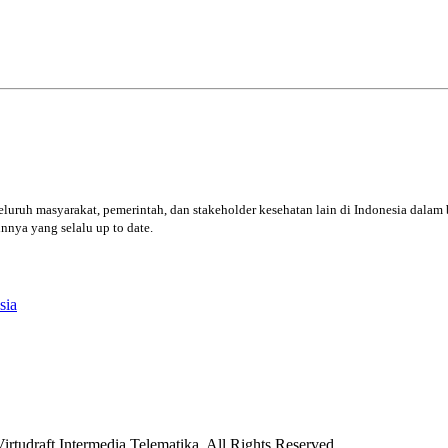
luruh masyarakat, pemerintah, dan stakeholder kesehatan lain di Indonesia dalam 
innya yang selalu up to date.
sia
rtudraft Intermedia Telematika. All Rights Reserved