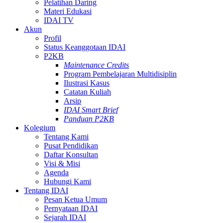
Pelatihan Daring
Materi Edukasi
IDAI TV
Akun
Profil
Status Keanggotaan IDAI
P2KB
Maintenance Credits
Program Pembelajaran Multidisiplin
Ilustrasi Kasus
Catatan Kuliah
Arsip
IDAI Smart Brief
Panduan P2KB
Kolegium
Tentang Kami
Pusat Pendidikan
Daftar Konsultan
Visi & Misi
Agenda
Hubungi Kami
Tentang IDAI
Pesan Ketua Umum
Pernyataan IDAI
Sejarah IDAI