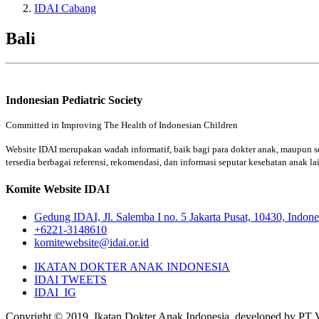
IDAI Cabang
Bali
Indonesian Pediatric Society
Committed in Improving The Health of Indonesian Children
Website IDAI merupakan wadah informatif, baik bagi para dokter anak, maupun se
tersedia berbagai referensi, rekomendasi, dan informasi seputar kesehatan anak la
Komite Website IDAI
Gedung IDAI, Jl. Salemba I no. 5 Jakarta Pusat, 10430, Indone
+6221-3148610
komitewebsite@idai.or.id
IKATAN DOKTER ANAK INDONESIA
IDAI TWEETS
IDAI_IG
Copyright © 2019, Ikatan Dokter Anak Indonesia, developed by PT Vi