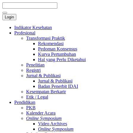
Login
Indikator Kesehatan
Profesional
Transformasi Praktik
Rekomendasi
Pedoman Konsensus
Kurva Pertumbuhan
Hal yang Perlu Diketahui
Penelitian
Registri
Jurnal & Publikasi
Jurnal & Publikasi
Badan Penerbit IDAI
Kesempatan Berkarir
Etik / Legal
Pendidikan
PKB
Kalender Acara
Online Symposium
Video Archives
Online Symposium