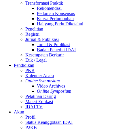
Transformasi Praktik
Rekomendasi
Pedoman Konsensus
Kurva Pertumbuhan
Hal yang Perlu Diketahui
Penelitian
Registri
Jurnal & Publikasi
Jurnal & Publikasi
Badan Penerbit IDAI
Kesempatan Berkarir
Etik / Legal
Pendidikan
PKB
Kalender Acara
Online Symposium
Video Archives
Online Symposium
Pelatihan Daring
Materi Edukasi
IDAI TV
Akun
Profil
Status Keanggotaan IDAI
P2KB