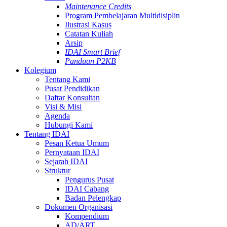
Maintenance Credits
Program Pembelajaran Multidisiplin
Ilustrasi Kasus
Catatan Kuliah
Arsip
IDAI Smart Brief
Panduan P2KB
Kolegium
Tentang Kami
Pusat Pendidikan
Daftar Konsultan
Visi & Misi
Agenda
Hubungi Kami
Tentang IDAI
Pesan Ketua Umum
Pernyataan IDAI
Sejarah IDAI
Struktur
Pengurus Pusat
IDAI Cabang
Badan Pelengkap
Dokumen Organisasi
Kompendium
AD/ART