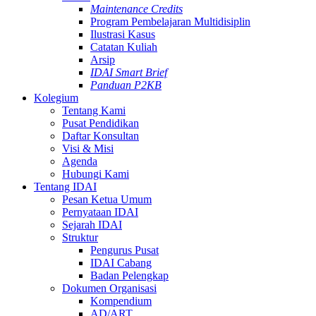
Maintenance Credits
Program Pembelajaran Multidisiplin
Ilustrasi Kasus
Catatan Kuliah
Arsip
IDAI Smart Brief
Panduan P2KB
Kolegium
Tentang Kami
Pusat Pendidikan
Daftar Konsultan
Visi & Misi
Agenda
Hubungi Kami
Tentang IDAI
Pesan Ketua Umum
Pernyataan IDAI
Sejarah IDAI
Struktur
Pengurus Pusat
IDAI Cabang
Badan Pelengkap
Dokumen Organisasi
Kompendium
AD/ART