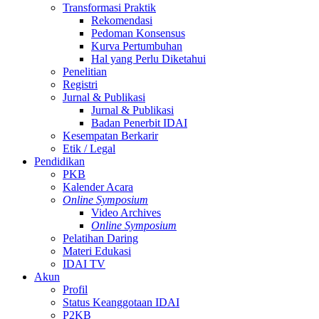
Transformasi Praktik
Rekomendasi
Pedoman Konsensus
Kurva Pertumbuhan
Hal yang Perlu Diketahui
Penelitian
Registri
Jurnal & Publikasi
Jurnal & Publikasi
Badan Penerbit IDAI
Kesempatan Berkarir
Etik / Legal
Pendidikan
PKB
Kalender Acara
Online Symposium
Video Archives
Online Symposium
Pelatihan Daring
Materi Edukasi
IDAI TV
Akun
Profil
Status Keanggotaan IDAI
P2KB