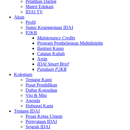
Pelatihan Daring
Materi Edukasi
IDAI TV
Akun
Profil
Status Keanggotaan IDAI
P2KB
Maintenance Credits
Program Pembelajaran Multidisiplin
Ilustrasi Kasus
Catatan Kuliah
Arsip
IDAI Smart Brief
Panduan P2KB
Kolegium
Tentang Kami
Pusat Pendidikan
Daftar Konsultan
Visi & Misi
Agenda
Hubungi Kami
Tentang IDAI
Pesan Ketua Umum
Pernyataan IDAI
Sejarah IDAI