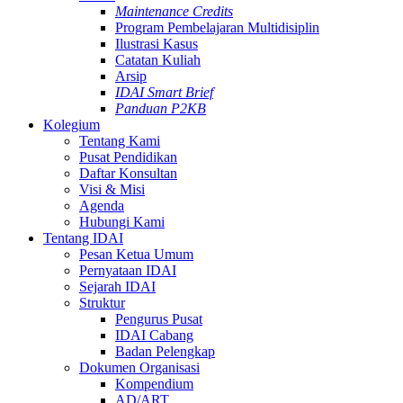
Maintenance Credits
Program Pembelajaran Multidisiplin
Ilustrasi Kasus
Catatan Kuliah
Arsip
IDAI Smart Brief
Panduan P2KB
Kolegium
Tentang Kami
Pusat Pendidikan
Daftar Konsultan
Visi & Misi
Agenda
Hubungi Kami
Tentang IDAI
Pesan Ketua Umum
Pernyataan IDAI
Sejarah IDAI
Struktur
Pengurus Pusat
IDAI Cabang
Badan Pelengkap
Dokumen Organisasi
Kompendium
AD/ART