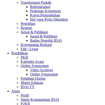
Transformasi Praktik
Rekomendasi
Pedoman Konsensus
Kurva Pertumbuhan
Hal yang Perlu Diketahui
Penelitian
Registri
Jurnal & Publikasi
Jurnal & Publikasi
Badan Penerbit IDAI
Kesempatan Berkarir
Etik / Legal
Pendidikan
PKB
Kalender Acara
Online Symposium
Video Archives
Online Symposium
Pelatihan Daring
Materi Edukasi
IDAI TV
Akun
Profil
Status Keanggotaan IDAI
P2KB