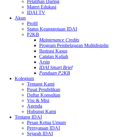
Pelatihan Daring
Materi Edukasi
IDAI TV
Akun
Profil
Status Keanggotaan IDAI
P2KB
Maintenance Credits
Program Pembelajaran Multidisiplin
Ilustrasi Kasus
Catatan Kuliah
Arsip
IDAI Smart Brief
Panduan P2KB
Kolegium
Tentang Kami
Pusat Pendidikan
Daftar Konsultan
Visi & Misi
Agenda
Hubungi Kami
Tentang IDAI
Pesan Ketua Umum
Pernyataan IDAI
Sejarah IDAI