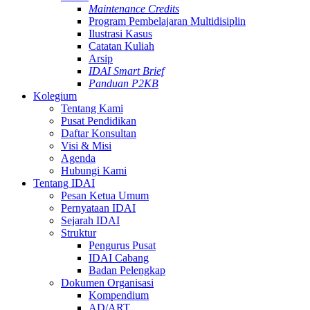
Maintenance Credits
Program Pembelajaran Multidisiplin
Ilustrasi Kasus
Catatan Kuliah
Arsip
IDAI Smart Brief
Panduan P2KB
Kolegium
Tentang Kami
Pusat Pendidikan
Daftar Konsultan
Visi & Misi
Agenda
Hubungi Kami
Tentang IDAI
Pesan Ketua Umum
Pernyataan IDAI
Sejarah IDAI
Struktur
Pengurus Pusat
IDAI Cabang
Badan Pelengkap
Dokumen Organisasi
Kompendium
AD/ART