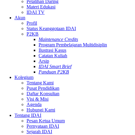
Pelatihan Daring
Materi Edukasi
IDAI TV
Akun
Profil
Status Keanggotaan IDAI
P2KB
Maintenance Credits
Program Pembelajaran Multidisiplin
Ilustrasi Kasus
Catatan Kuliah
Arsip
IDAI Smart Brief
Panduan P2KB
Kolegium
Tentang Kami
Pusat Pendidikan
Daftar Konsultan
Visi & Misi
Agenda
Hubungi Kami
Tentang IDAI
Pesan Ketua Umum
Pernyataan IDAI
Sejarah IDAI