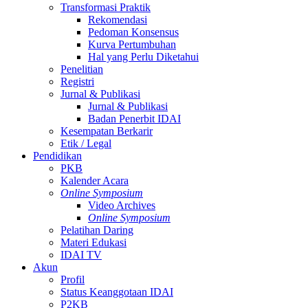
Transformasi Praktik
Rekomendasi
Pedoman Konsensus
Kurva Pertumbuhan
Hal yang Perlu Diketahui
Penelitian
Registri
Jurnal & Publikasi
Jurnal & Publikasi
Badan Penerbit IDAI
Kesempatan Berkarir
Etik / Legal
Pendidikan
PKB
Kalender Acara
Online Symposium
Video Archives
Online Symposium
Pelatihan Daring
Materi Edukasi
IDAI TV
Akun
Profil
Status Keanggotaan IDAI
P2KB