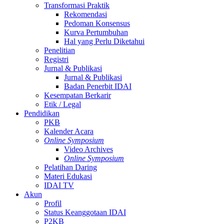
Transformasi Praktik
Rekomendasi
Pedoman Konsensus
Kurva Pertumbuhan
Hal yang Perlu Diketahui
Penelitian
Registri
Jurnal & Publikasi
Jurnal & Publikasi
Badan Penerbit IDAI
Kesempatan Berkarir
Etik / Legal
Pendidikan
PKB
Kalender Acara
Online Symposium
Video Archives
Online Symposium
Pelatihan Daring
Materi Edukasi
IDAI TV
Akun
Profil
Status Keanggotaan IDAI
P2KB