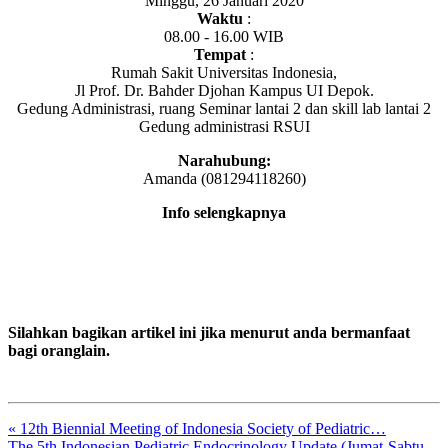
Minggu, 26 Januari 2020
Waktu
:
08.00 - 16.00 WIB
Tempat
:
Rumah Sakit Universitas Indonesia,
Jl Prof. Dr. Bahder Djohan Kampus UI Depok.
Gedung Administrasi, ruang Seminar lantai 2 dan skill lab lantai 2
Gedung administrasi RSUI
Narahubung:
Amanda (081294118260)
Info selengkapnya
Silahkan bagikan artikel ini jika menurut anda bermanfaat
bagi oranglain.
« 12th Biennial Meeting of Indonesia Society of Pediatric…
The 5th Indonesian Pediatric Endocrinology Update (Jumat-Sabtu,