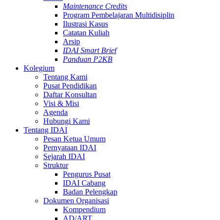
Maintenance Credits
Program Pembelajaran Multidisiplin
Ilustrasi Kasus
Catatan Kuliah
Arsip
IDAI Smart Brief
Panduan P2KB
Kolegium
Tentang Kami
Pusat Pendidikan
Daftar Konsultan
Visi & Misi
Agenda
Hubungi Kami
Tentang IDAI
Pesan Ketua Umum
Pernyataan IDAI
Sejarah IDAI
Struktur
Pengurus Pusat
IDAI Cabang
Badan Pelengkap
Dokumen Organisasi
Kompendium
AD/ART