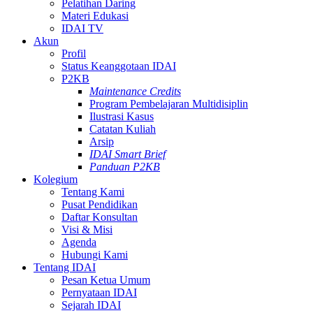
Pelatihan Daring
Materi Edukasi
IDAI TV
Akun
Profil
Status Keanggotaan IDAI
P2KB
Maintenance Credits
Program Pembelajaran Multidisiplin
Ilustrasi Kasus
Catatan Kuliah
Arsip
IDAI Smart Brief
Panduan P2KB
Kolegium
Tentang Kami
Pusat Pendidikan
Daftar Konsultan
Visi & Misi
Agenda
Hubungi Kami
Tentang IDAI
Pesan Ketua Umum
Pernyataan IDAI
Sejarah IDAI