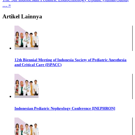
… »
Artikel Lainnya
12th Biennial Meeting of Indonesia Society of Pediatric Anesthesia
and Critical Care (ISPACC)
Indonesian Pediatric Nephrology Conference [INEPHRON]