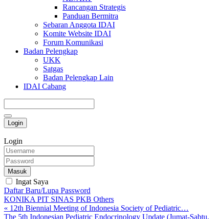
Rancangan Strategis
Panduan Bermitra
Sebaran Anggota IDAI
Komite Website IDAI
Forum Komunikasi
Badan Pelengkap
UKK
Satgas
Badan Pelengkap Lain
IDAI Cabang
Login
Login
Masuk
Ingat Saya
Daftar Baru/Lupa Password
KONIKA
PIT
SINAS
PKB
Others
« 12th Biennial Meeting of Indonesia Society of Pediatric…
The 5th Indonesian Pediatric Endocrinology Update (Jumat-Sabtu,