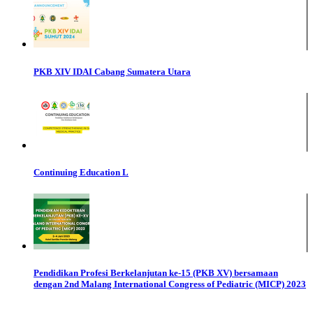
PKB XIV IDAI Cabang Sumatera Utara
Continuing Education L
Pendidikan Profesi Berkelanjutan ke-15 (PKB XV) bersamaan
dengan 2nd Malang International Congress of Pediatric (MICP) 2023