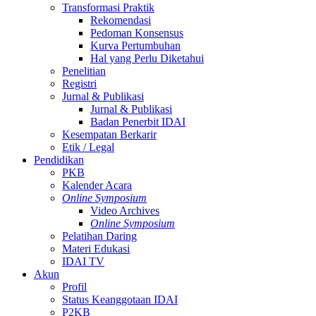
Transformasi Praktik
Rekomendasi
Pedoman Konsensus
Kurva Pertumbuhan
Hal yang Perlu Diketahui
Penelitian
Registri
Jurnal & Publikasi
Jurnal & Publikasi
Badan Penerbit IDAI
Kesempatan Berkarir
Etik / Legal
Pendidikan
PKB
Kalender Acara
Online Symposium
Video Archives
Online Symposium
Pelatihan Daring
Materi Edukasi
IDAI TV
Akun
Profil
Status Keanggotaan IDAI
P2KB