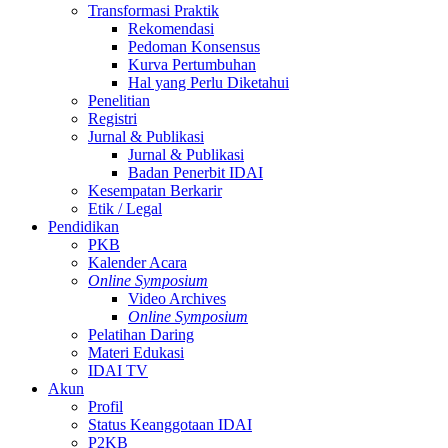
Transformasi Praktik
Rekomendasi
Pedoman Konsensus
Kurva Pertumbuhan
Hal yang Perlu Diketahui
Penelitian
Registri
Jurnal & Publikasi
Jurnal & Publikasi
Badan Penerbit IDAI
Kesempatan Berkarir
Etik / Legal
Pendidikan
PKB
Kalender Acara
Online Symposium
Video Archives
Online Symposium
Pelatihan Daring
Materi Edukasi
IDAI TV
Akun
Profil
Status Keanggotaan IDAI
P2KB