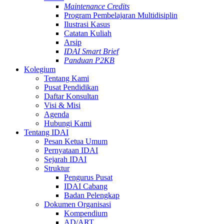
Maintenance Credits
Program Pembelajaran Multidisiplin
Ilustrasi Kasus
Catatan Kuliah
Arsip
IDAI Smart Brief
Panduan P2KB
Kolegium
Tentang Kami
Pusat Pendidikan
Daftar Konsultan
Visi & Misi
Agenda
Hubungi Kami
Tentang IDAI
Pesan Ketua Umum
Pernyataan IDAI
Sejarah IDAI
Struktur
Pengurus Pusat
IDAI Cabang
Badan Pelengkap
Dokumen Organisasi
Kompendium
AD/ART