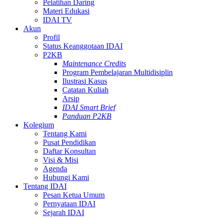
Pelatihan Daring
Materi Edukasi
IDAI TV
Akun
Profil
Status Keanggotaan IDAI
P2KB
Maintenance Credits
Program Pembelajaran Multidisiplin
Ilustrasi Kasus
Catatan Kuliah
Arsip
IDAI Smart Brief
Panduan P2KB
Kolegium
Tentang Kami
Pusat Pendidikan
Daftar Konsultan
Visi & Misi
Agenda
Hubungi Kami
Tentang IDAI
Pesan Ketua Umum
Pernyataan IDAI
Sejarah IDAI