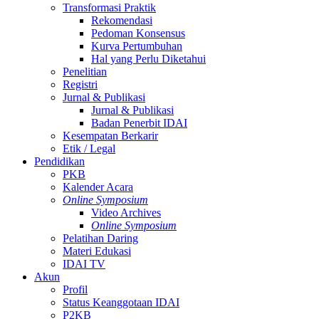
Transformasi Praktik
Rekomendasi
Pedoman Konsensus
Kurva Pertumbuhan
Hal yang Perlu Diketahui
Penelitian
Registri
Jurnal & Publikasi
Jurnal & Publikasi
Badan Penerbit IDAI
Kesempatan Berkarir
Etik / Legal
Pendidikan
PKB
Kalender Acara
Online Symposium
Video Archives
Online Symposium
Pelatihan Daring
Materi Edukasi
IDAI TV
Akun
Profil
Status Keanggotaan IDAI
P2KB