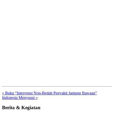
« Buku “Intervensi Non-Bedah Penyakit Jantung Bawaan”
Indonesia Menyusui »
Berita & Kegiatan