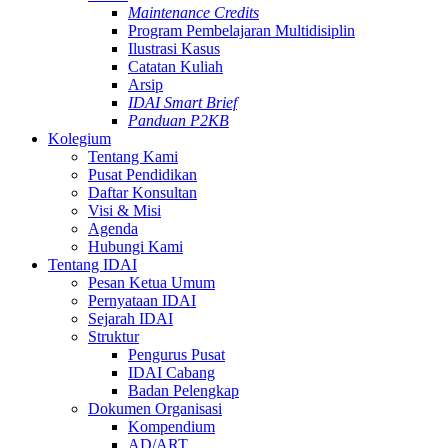
Maintenance Credits
Program Pembelajaran Multidisiplin
Ilustrasi Kasus
Catatan Kuliah
Arsip
IDAI Smart Brief
Panduan P2KB
Kolegium
Tentang Kami
Pusat Pendidikan
Daftar Konsultan
Visi & Misi
Agenda
Hubungi Kami
Tentang IDAI
Pesan Ketua Umum
Pernyataan IDAI
Sejarah IDAI
Struktur
Pengurus Pusat
IDAI Cabang
Badan Pelengkap
Dokumen Organisasi
Kompendium
AD/ART