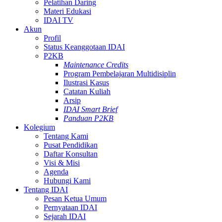
Pelatihan Daring
Materi Edukasi
IDAI TV
Akun
Profil
Status Keanggotaan IDAI
P2KB
Maintenance Credits
Program Pembelajaran Multidisiplin
Ilustrasi Kasus
Catatan Kuliah
Arsip
IDAI Smart Brief
Panduan P2KB
Kolegium
Tentang Kami
Pusat Pendidikan
Daftar Konsultan
Visi & Misi
Agenda
Hubungi Kami
Tentang IDAI
Pesan Ketua Umum
Pernyataan IDAI
Sejarah IDAI