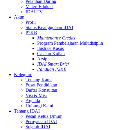
Pelatihan Daring
Materi Edukasi
IDAI TV
Akun
Profil
Status Keanggotaan IDAI
P2KB
Maintenance Credits
Program Pembelajaran Multidisiplin
Ilustrasi Kasus
Catatan Kuliah
Arsip
IDAI Smart Brief
Panduan P2KB
Kolegium
Tentang Kami
Pusat Pendidikan
Daftar Konsultan
Visi & Misi
Agenda
Hubungi Kami
Tentang IDAI
Pesan Ketua Umum
Pernyataan IDAI
Sejarah IDAI