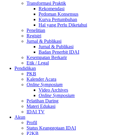
Transformasi Praktik
Rekomendasi
Pedoman Konsensus
Kurva Pertumbuhan
Hal yang Perlu Diketahui
Penelitian
Registri
Jurnal & Publikasi
Jurnal & Publikasi
Badan Penerbit IDAI
Kesempatan Berkarir
Etik / Legal
Pendidikan
PKB
Kalender Acara
Online Symposium
Video Archives
Online Symposium
Pelatihan Daring
Materi Edukasi
IDAI TV
Akun
Profil
Status Keanggotaan IDAI
P2KB