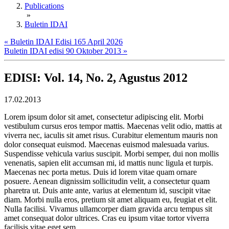
Publications
»
Buletin IDAI
« Buletin IDAI Edisi 165 April 2026
Buletin IDAI edisi 90 Oktober 2013 »
EDISI: Vol. 14, No. 2, Agustus 2012
17.02.2013
Lorem ipsum dolor sit amet, consectetur adipiscing elit. Morbi
vestibulum cursus eros tempor mattis. Maecenas velit odio, mattis at
viverra nec, iaculis sit amet risus. Curabitur elementum mauris non
dolor consequat euismod. Maecenas euismod malesuada varius.
Suspendisse vehicula varius suscipit. Morbi semper, dui non mollis
venenatis, sapien elit accumsan mi, id mattis nunc ligula et turpis.
Maecenas nec porta metus. Duis id lorem vitae quam ornare
posuere. Aenean dignissim sollicitudin velit, a consectetur quam
pharetra ut. Duis ante ante, varius at elementum id, suscipit vitae
diam. Morbi nulla eros, pretium sit amet aliquam eu, feugiat et elit.
Nulla facilisi. Vivamus ullamcorper diam gravida arcu tempus sit
amet consequat dolor ultrices. Cras eu ipsum vitae tortor viverra
facilisis vitae eget sem.