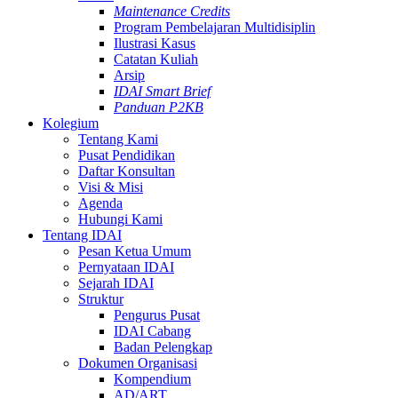
Maintenance Credits
Program Pembelajaran Multidisiplin
Ilustrasi Kasus
Catatan Kuliah
Arsip
IDAI Smart Brief
Panduan P2KB
Kolegium
Tentang Kami
Pusat Pendidikan
Daftar Konsultan
Visi & Misi
Agenda
Hubungi Kami
Tentang IDAI
Pesan Ketua Umum
Pernyataan IDAI
Sejarah IDAI
Struktur
Pengurus Pusat
IDAI Cabang
Badan Pelengkap
Dokumen Organisasi
Kompendium
AD/ART