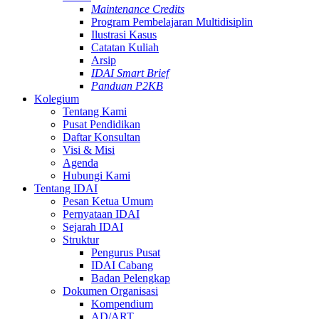
Maintenance Credits
Program Pembelajaran Multidisiplin
Ilustrasi Kasus
Catatan Kuliah
Arsip
IDAI Smart Brief
Panduan P2KB
Kolegium
Tentang Kami
Pusat Pendidikan
Daftar Konsultan
Visi & Misi
Agenda
Hubungi Kami
Tentang IDAI
Pesan Ketua Umum
Pernyataan IDAI
Sejarah IDAI
Struktur
Pengurus Pusat
IDAI Cabang
Badan Pelengkap
Dokumen Organisasi
Kompendium
AD/ART