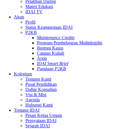
Pelatihan Daring
Materi Edukasi
IDAI TV
Akun
Profil
Status Keanggotaan IDAI
P2KB
Maintenance Credits
Program Pembelajaran Multidisiplin
Ilustrasi Kasus
Catatan Kuliah
Arsip
IDAI Smart Brief
Panduan P2KB
Kolegium
Tentang Kami
Pusat Pendidikan
Daftar Konsultan
Visi & Misi
Agenda
Hubungi Kami
Tentang IDAI
Pesan Ketua Umum
Pernyataan IDAI
Sejarah IDAI