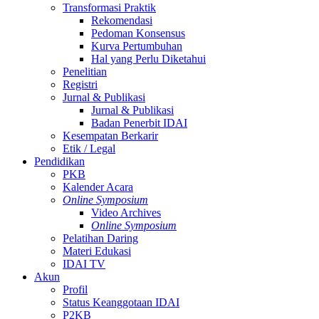
Transformasi Praktik
Rekomendasi
Pedoman Konsensus
Kurva Pertumbuhan
Hal yang Perlu Diketahui
Penelitian
Registri
Jurnal & Publikasi
Jurnal & Publikasi
Badan Penerbit IDAI
Kesempatan Berkarir
Etik / Legal
Pendidikan
PKB
Kalender Acara
Online Symposium
Video Archives
Online Symposium
Pelatihan Daring
Materi Edukasi
IDAI TV
Akun
Profil
Status Keanggotaan IDAI
P2KB