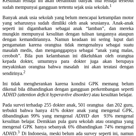
Kesulitan remaja ini akan bertambah banyak bila remaja tersebut
1
sudah mempunyai gangguan tertentu sejak usia sekolah.
Banyak anak usia sekolah yang belum mencapai ketrampilan motor
yang seharusnya sudah dimiliki oleh anak seusianya. Anak-anak
seperti ini digambarkan sebagai anak “lamban”, dan mereka
mungkin mempunyai kesulitan dengan tulisan tangannya ataupun
dengan kemandiriannya. Namun keadaan ini sering luput dari
pengamatan karena orangtua tidak mengenalnya sebagai suatu
masalah medis, dan menganggapnya sebagai “anak yang malas,
ceroboh”. Bila pun kelambanan ini dikeluhkan oleh orangtua
kepada dokter, umumnya para dokter juga akan berupaya
meyakinkan orangtua bahwa masalah ini akan teratasi dengan
2
sendirinya.
Ini tidak mengherankan karena kondisi GPK memang belum
dikenal bila dibandingkan dengan gangguan perkembangan seperti
ADHD (attention deficit hyperavtive disorder)
atau kesulitan belajar.
Pada survei terhadap 255 dokter anak, 501 orangtua dan 202 guru,
terbukti bahwa hanya 41% dokter anak yang mengenal GPK,
dibandingkan 99% yang mengenal
ADHD dan
93% mengenal
kesulitan belajar. Demikian pula guru sekolah atau orangtua yang
mengenal GPK hanya sebanyak 6% dibandingkan 74% mengenal
3
ADHD
.
Di Indonesia, meski belum ada survey seperti ini, namun