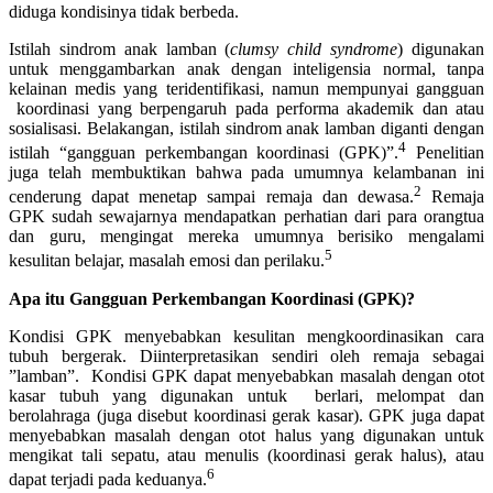
diduga kondisinya tidak berbeda.
Istilah sindrom anak lamban (
clumsy child syndrome
) digunakan
untuk menggambarkan anak dengan inteligensia normal, tanpa
kelainan medis yang teridentifikasi, namun mempunyai gangguan
koordinasi yang berpengaruh pada performa akademik dan atau
sosialisasi. Belakangan, istilah sindrom anak lamban diganti dengan
4
istilah “gangguan perkembangan koordinasi (GPK)”.
Penelitian
juga telah membuktikan bahwa pada umumnya kelambanan ini
2
cenderung dapat menetap sampai remaja dan dewasa.
Remaja
GPK sudah sewajarnya mendapatkan perhatian dari para orangtua
dan guru, mengingat mereka umumnya berisiko mengalami
5
kesulitan belajar, masalah emosi dan perilaku.
Apa itu Gangguan Perkembangan Koordinasi (GPK)?
Kondisi GPK menyebabkan kesulitan mengkoordinasikan cara
tubuh bergerak. Diinterpretasikan sendiri oleh remaja sebagai
”lamban”. Kondisi GPK dapat menyebabkan masalah dengan otot
kasar tubuh yang digunakan untuk berlari, melompat dan
berolahraga (juga disebut koordinasi gerak kasar). GPK juga dapat
menyebabkan masalah dengan otot halus yang digunakan untuk
mengikat tali sepatu, atau menulis (koordinasi gerak halus), atau
6
dapat terjadi pada keduanya.