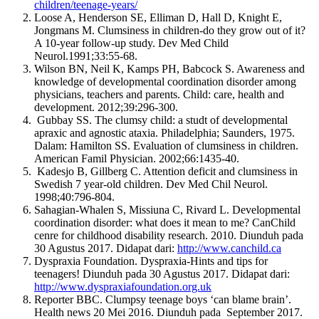
children/teenage-years/
Loose A, Henderson SE, Elliman D, Hall D, Knight E,
Jongmans M. Clumsiness in children-do they grow out of it?
A 10-year follow-up study. Dev Med Child
Neurol.1991;33:55-68.
Wilson BN, Neil K, Kamps PH, Babcock S. Awareness and
knowledge of developmental coordination disorder among
physicians, teachers and parents. Child: care, health and
development. 2012;39:296-300.
Gubbay SS. The clumsy child: a studt of developmental
apraxic and agnostic ataxia. Philadelphia; Saunders, 1975.
Dalam: Hamilton SS. Evaluation of clumsiness in children.
American Famil Physician. 2002;66:1435-40.
Kadesjo B, Gillberg C. Attention deficit and clumsiness in
Swedish 7 year-old children. Dev Med Chil Neurol.
1998;40:796-804.
Sahagian-Whalen S, Missiuna C, Rivard L. Developmental
coordination disorder: what does it mean to me? CanChild
cenre for childhood disability research. 2010. Diunduh pada
30 Agustus 2017. Didapat dari:
http://www.canchild.ca
Dyspraxia Foundation. Dyspraxia-Hints and tips for
teenagers! Diunduh pada 30 Agustus 2017. Didapat dari:
http://www.dyspraxiafoundation.org.uk
Reporter BBC. Clumpsy teenage boys ‘can blame brain’.
Health news 20 Mei 2016. Diunduh pada September 2017.