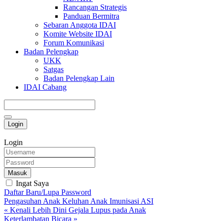
Rancangan Strategis
Panduan Bermitra
Sebaran Anggota IDAI
Komite Website IDAI
Forum Komunikasi
Badan Pelengkap
UKK
Satgas
Badan Pelengkap Lain
IDAI Cabang
Login
Login
Masuk
Ingat Saya
Daftar Baru/Lupa Password
Pengasuhan Anak
Keluhan Anak
Imunisasi
ASI
« Kenali Lebih Dini Gejala Lupus pada Anak
Keterlambatan Bicara »