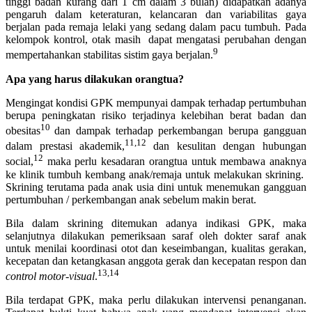
tinggi badan kurang dari 1 cm dalam 3 bulan) didapatkan adanya
pengaruh dalam keteraturan, kelancaran dan variabilitas gaya
berjalan pada remaja lelaki yang sedang dalam pacu tumbuh. Pada
kelompok kontrol, otak masih dapat mengatasi perubahan dengan
9
mempertahankan stabilitas sistim gaya berjalan.
Apa yang harus dilakukan orangtua?
Mengingat kondisi GPK mempunyai dampak terhadap pertumbuhan
berupa peningkatan risiko terjadinya kelebihan berat badan dan
10
obesitas
dan dampak terhadap perkembangan berupa gangguan
11,12
dalam prestasi akademik,
dan kesulitan dengan hubungan
12
social,
maka perlu kesadaran orangtua untuk membawa anaknya
ke klinik tumbuh kembang anak/remaja untuk melakukan skrining.
Skrining terutama pada anak usia dini untuk menemukan gangguan
pertumbuhan / perkembangan anak sebelum makin berat.
Bila dalam skrining ditemukan adanya indikasi GPK, maka
selanjutnya dilakukan pemeriksaan saraf oleh dokter saraf anak
untuk menilai koordinasi otot dan keseimbangan, kualitas gerakan,
kecepatan dan ketangkasan anggota gerak dan kecepatan respon dan
13,14
control motor-visual
.
Bila terdapat GPK, maka perlu dilakukan intervensi penanganan.