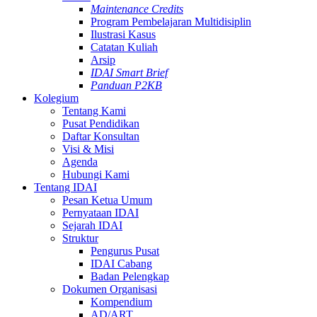
Maintenance Credits
Program Pembelajaran Multidisiplin
Ilustrasi Kasus
Catatan Kuliah
Arsip
IDAI Smart Brief
Panduan P2KB
Kolegium
Tentang Kami
Pusat Pendidikan
Daftar Konsultan
Visi & Misi
Agenda
Hubungi Kami
Tentang IDAI
Pesan Ketua Umum
Pernyataan IDAI
Sejarah IDAI
Struktur
Pengurus Pusat
IDAI Cabang
Badan Pelengkap
Dokumen Organisasi
Kompendium
AD/ART