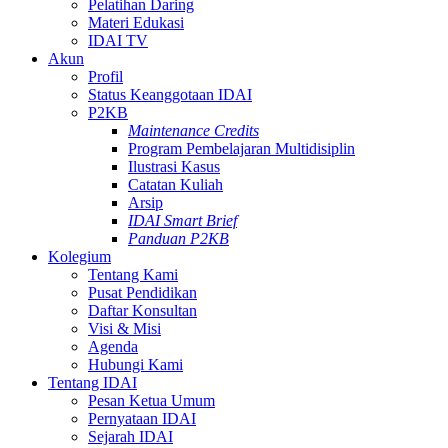
Pelatihan Daring
Materi Edukasi
IDAI TV
Akun
Profil
Status Keanggotaan IDAI
P2KB
Maintenance Credits
Program Pembelajaran Multidisiplin
Ilustrasi Kasus
Catatan Kuliah
Arsip
IDAI Smart Brief
Panduan P2KB
Kolegium
Tentang Kami
Pusat Pendidikan
Daftar Konsultan
Visi & Misi
Agenda
Hubungi Kami
Tentang IDAI
Pesan Ketua Umum
Pernyataan IDAI
Sejarah IDAI