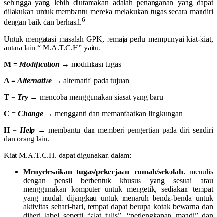
sehingga yang lebih diutamakan adalah penanganan yang dapat
dilakukan untuk membantu mereka melakukan tugas secara mandiri
6
dengan baik dan berhasil.
Untuk mengatasi masalah GPK, remaja perlu mempunyai kiat-kiat,
antara lain “ M.A.T.C.H” yaitu:
M =
Modification
→
modifikasi tugas
A =
Alternative
→
alternatif pada tujuan
T
=
Try
→
mencoba menggunakan siasat yang baru
C
=
Change
→
mengganti dan memanfaatkan lingkungan
H
=
Help
→
membantu dan memberi pengertian pada diri sendiri
dan orang lain.
Kiat M.A.T.C.H. dapat digunakan dalam:
Menyelesaikan tugas/pekerjaan rumah/sekolah
: menulis
dengan pensil berbentuk khusus yang sesuai atau
menggunakan komputer untuk mengetik, sediakan tempat
yang mudah dijangkau untuk menaruh benda-benda untuk
aktivitas sehari-hari, tempat dapat berupa kotak bewarna dan
diberi label seperti “alat tulis”, “perlengkapan mandi” dan