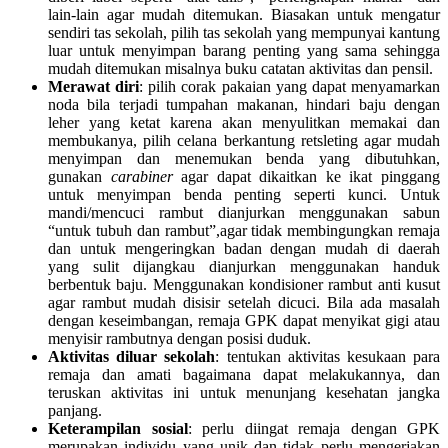
lain-lain agar mudah ditemukan. Biasakan untuk mengatur
sendiri tas sekolah, pilih tas sekolah yang mempunyai kantung
luar untuk menyimpan barang penting yang sama sehingga
mudah ditemukan misalnya buku catatan aktivitas dan pensil.
Merawat diri
: pilih corak pakaian yang dapat menyamarkan
noda bila terjadi tumpahan makanan, hindari baju dengan
leher yang ketat karena akan menyulitkan memakai dan
membukanya, pilih celana berkantung retsleting agar mudah
menyimpan dan menemukan benda yang dibutuhkan,
gunakan
carabiner
agar dapat dikaitkan ke ikat pinggang
untuk menyimpan benda penting seperti kunci. Untuk
mandi/mencuci rambut dianjurkan menggunakan sabun
“untuk tubuh dan rambut”,agar tidak membingungkan remaja
dan untuk mengeringkan badan dengan mudah di daerah
yang sulit dijangkau dianjurkan menggunakan handuk
berbentuk baju. Menggunakan kondisioner rambut anti kusut
agar rambut mudah disisir setelah dicuci. Bila ada masalah
dengan keseimbangan, remaja GPK dapat menyikat gigi atau
menyisir rambutnya dengan posisi duduk.
Aktivitas diluar sekolah
: tentukan aktivitas kesukaan para
remaja dan amati bagaimana dapat melakukannya, dan
teruskan aktivitas ini untuk menunjang kesehatan jangka
panjang.
Keterampilan sosial
: perlu diingat remaja dengan GPK
merupakan individu yang unik dan tidak perlu mengerjakan