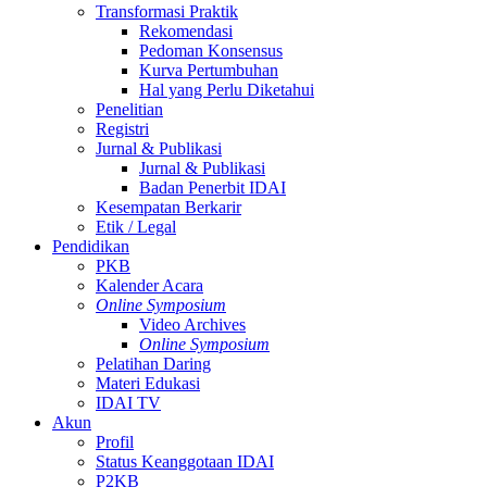
Transformasi Praktik
Rekomendasi
Pedoman Konsensus
Kurva Pertumbuhan
Hal yang Perlu Diketahui
Penelitian
Registri
Jurnal & Publikasi
Jurnal & Publikasi
Badan Penerbit IDAI
Kesempatan Berkarir
Etik / Legal
Pendidikan
PKB
Kalender Acara
Online Symposium
Video Archives
Online Symposium
Pelatihan Daring
Materi Edukasi
IDAI TV
Akun
Profil
Status Keanggotaan IDAI
P2KB