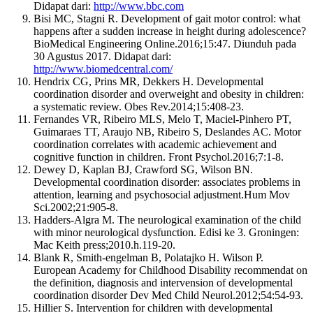
Didapat dari:
http://www.bbc.com
Bisi MC, Stagni R. Development of gait motor control: what
happens after a sudden increase in height during adolescence?
BioMedical Engineering Online.2016;15:47. Diunduh pada
30 Agustus 2017. Didapat dari:
http://www.biomedcentral.com/
Hendrix CG, Prins MR, Dekkers H. Developmental
coordination disorder and overweight and obesity in children:
a systematic review. Obes Rev.2014;15:408-23.
Fernandes VR, Ribeiro MLS, Melo T, Maciel-Pinhero PT,
Guimaraes TT, Araujo NB, Ribeiro S, Deslandes AC. Motor
coordination correlates with academic achievement and
cognitive function in children. Front Psychol.2016;7:1-8.
Dewey D, Kaplan BJ, Crawford SG, Wilson BN.
Developmental coordination disorder: associates problems in
attention, learning and psychosocial adjustment.Hum Mov
Sci.2002;21:905-8.
Hadders-Algra M. The neurological examination of the child
with minor neurological dysfunction. Edisi ke 3. Groningen:
Mac Keith press;2010.h.119-20.
Blank R, Smith-engelman B, Polatajko H. Wilson P.
European Academy for Childhood Disability recommendat on
the definition, diagnosis and intervension of developmental
coordination disorder Dev Med Child Neurol.2012;54:54-93.
Hillier S. Intervention for children with developmental