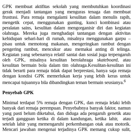
GPK membuat aktifitas sekolah yang membutuhkan koordinasi
gerak menjadi tantangan yang menguras tenaga dan membuat
frustrasi. Para remaja mengalami kesulitan dalam menulis rapih,
mengetik cepat, menggunakan gunting, kunci kombinasi atau
peralatan sains, kesulitan dalam mengorganisir diri dan kegiatan
olahraga. Mereka juga menghadapi tantangan dengan aktivitas
kehidupan sehari-hari di rumah, misalnya menggunakan garpu –
pisau untuk memotong makanan, mengeringkan rambut dengan
pengering rambut, mencukur atau memakai anting di telinga.
Kegiatan yang sebenarnya relatif santai dan sosial juga terpengaruh
oleh GPK, misalnya kesulitan berolahraga
skateboard
, atau
kesulitan bermain bola dalam tim olahraga.Kesulitan-kesulitan ini
tidak berarti para remaja tidak dapat berprestasi, hanya saja remaja
dengan kondisi GPK memerlukan kerja yang lebih keras untuk
6
mencapai tujuannya bila dibandingkan teman bermain seusianya.
Penyebab GPK
Minimal terdapat 5% remaja dengan GPK, dan remaja lelaki lebih
banyak dari remaja perempuan. Penyebabnya banyak faktor, namun
yang pasti belum diketahui, dan diduga ada pengaruh genetik atau
terjadi gangguan ketika di dalam kandungan, ketika lahir, atau
setelah lahir yang memengaruhi perkembangan otak atau motorik.
Mencari jawaban mengenai terjadinya GPK memang cukup sulit,