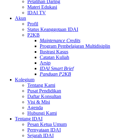
Pelatihan Daring
Materi Edukasi
IDAI TV
Akun
Profil
Status Keanggotaan IDAI
P2KB
Maintenance Credits
Program Pembelajaran Multidisiplin
Ilustrasi Kasus
Catatan Kuliah
Arsip
IDAI Smart Brief
Panduan P2KB
Kolegium
Tentang Kami
Pusat Pendidikan
Daftar Konsultan
Visi & Misi
Agenda
Hubungi Kami
Tentang IDAI
Pesan Ketua Umum
Pernyataan IDAI
Sejarah IDAI