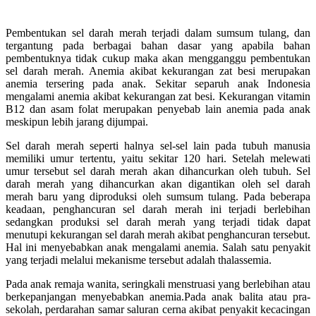
Pembentukan sel darah merah terjadi dalam sumsum tulang, dan
tergantung pada berbagai bahan dasar yang apabila bahan
pembentuknya tidak cukup maka akan mengganggu pembentukan
sel darah merah. Anemia akibat kekurangan zat besi merupakan
anemia tersering pada anak. Sekitar separuh anak Indonesia
mengalami anemia akibat kekurangan zat besi. Kekurangan vitamin
B12 dan asam folat merupakan penyebab lain anemia pada anak
meskipun lebih jarang dijumpai.
Sel darah merah seperti halnya sel-sel lain pada tubuh manusia
memiliki umur tertentu, yaitu sekitar 120 hari. Setelah melewati
umur tersebut sel darah merah akan dihancurkan oleh tubuh. Sel
darah merah yang dihancurkan akan digantikan oleh sel darah
merah baru yang diproduksi oleh sumsum tulang. Pada beberapa
keadaan, penghancuran sel darah merah ini terjadi berlebihan
sedangkan produksi sel darah merah yang terjadi tidak dapat
menutupi kekurangan sel darah merah akibat penghancuran tersebut.
Hal ini menyebabkan anak mengalami anemia. Salah satu penyakit
yang terjadi melalui mekanisme tersebut adalah thalassemia.
Pada anak remaja wanita, seringkali menstruasi yang berlebihan atau
berkepanjangan menyebabkan anemia.Pada anak balita atau pra-
sekolah, perdarahan samar saluran cerna akibat penyakit kecacingan