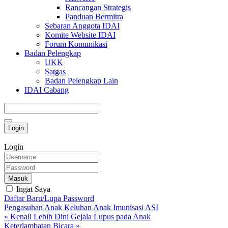
Rancangan Strategis
Panduan Bermitra
Sebaran Anggota IDAI
Komite Website IDAI
Forum Komunikasi
Badan Pelengkap
UKK
Satgas
Badan Pelengkap Lain
IDAI Cabang
Login
Login
Masuk
Ingat Saya
Daftar Baru/Lupa Password
Pengasuhan Anak
Keluhan Anak
Imunisasi
ASI
« Kenali Lebih Dini Gejala Lupus pada Anak
Keterlambatan Bicara »