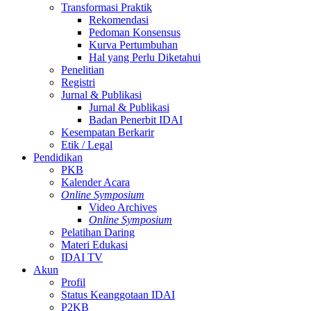
Transformasi Praktik
Rekomendasi
Pedoman Konsensus
Kurva Pertumbuhan
Hal yang Perlu Diketahui
Penelitian
Registri
Jurnal & Publikasi
Jurnal & Publikasi
Badan Penerbit IDAI
Kesempatan Berkarir
Etik / Legal
Pendidikan
PKB
Kalender Acara
Online Symposium
Video Archives
Online Symposium
Pelatihan Daring
Materi Edukasi
IDAI TV
Akun
Profil
Status Keanggotaan IDAI
P2KB