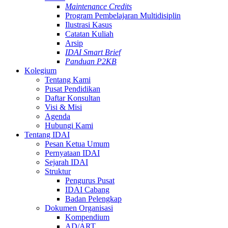
Maintenance Credits
Program Pembelajaran Multidisiplin
Ilustrasi Kasus
Catatan Kuliah
Arsip
IDAI Smart Brief
Panduan P2KB
Kolegium
Tentang Kami
Pusat Pendidikan
Daftar Konsultan
Visi & Misi
Agenda
Hubungi Kami
Tentang IDAI
Pesan Ketua Umum
Pernyataan IDAI
Sejarah IDAI
Struktur
Pengurus Pusat
IDAI Cabang
Badan Pelengkap
Dokumen Organisasi
Kompendium
AD/ART