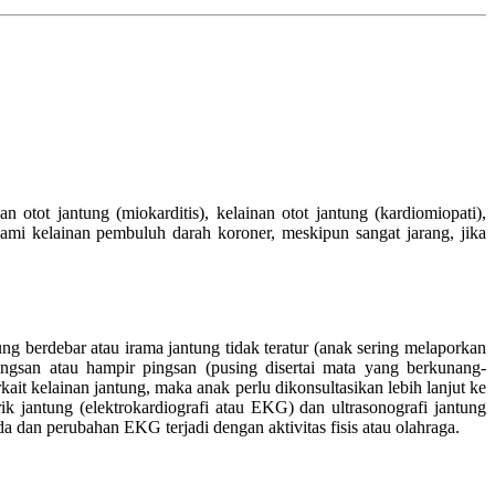
n otot jantung (miokarditis), kelainan otot jantung (kardiomiopati),
ami kelainan pembuluh darah koroner, meskipun sangat jarang, jika
ung berdebar atau irama jantung tidak teratur (anak sering melaporkan
 pingsan atau hampir pingsan (pusing disertai mata yang berkunang-
kait kelainan jantung, maka anak perlu dikonsultasikan lebih lanjut ke
k jantung (elektrokardiografi atau EKG) dan ultrasonografi jantung
da dan perubahan EKG terjadi dengan aktivitas fisis atau olahraga.