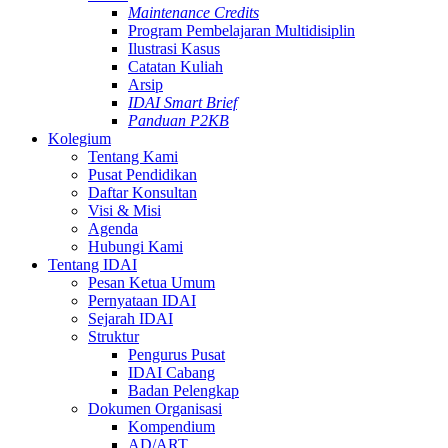
Maintenance Credits
Program Pembelajaran Multidisiplin
Ilustrasi Kasus
Catatan Kuliah
Arsip
IDAI Smart Brief
Panduan P2KB
Kolegium
Tentang Kami
Pusat Pendidikan
Daftar Konsultan
Visi & Misi
Agenda
Hubungi Kami
Tentang IDAI
Pesan Ketua Umum
Pernyataan IDAI
Sejarah IDAI
Struktur
Pengurus Pusat
IDAI Cabang
Badan Pelengkap
Dokumen Organisasi
Kompendium
AD/ART