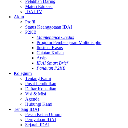
Pelatihan Daring
Materi Edukasi
IDAI TV
Akun
Profil
Status Keanggotaan IDAI
P2KB
Maintenance Credits
Program Pembelajaran Multidisiplin
Ilustrasi Kasus
Catatan Kuliah
Arsip
IDAI Smart Brief
Panduan P2KB
Kolegium
Tentang Kami
Pusat Pendidikan
Daftar Konsultan
Visi & Misi
Agenda
Hubungi Kami
Tentang IDAI
Pesan Ketua Umum
Pernyataan IDAI
Sejarah IDAI