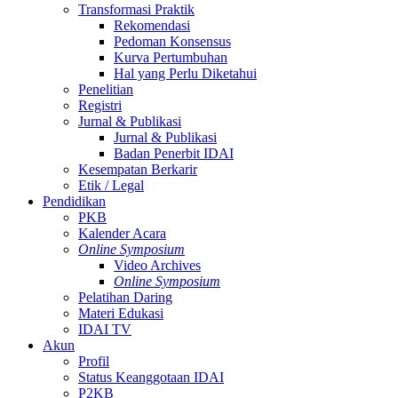
Transformasi Praktik
Rekomendasi
Pedoman Konsensus
Kurva Pertumbuhan
Hal yang Perlu Diketahui
Penelitian
Registri
Jurnal & Publikasi
Jurnal & Publikasi
Badan Penerbit IDAI
Kesempatan Berkarir
Etik / Legal
Pendidikan
PKB
Kalender Acara
Online Symposium
Video Archives
Online Symposium
Pelatihan Daring
Materi Edukasi
IDAI TV
Akun
Profil
Status Keanggotaan IDAI
P2KB