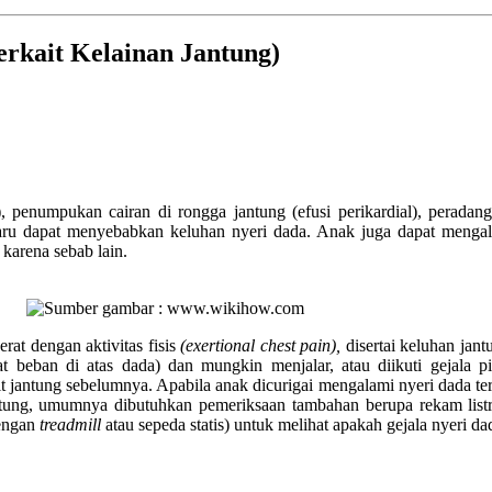
rkait Kelainan Jantung)
, penumpukan cairan di rongga jantung (efusi perikardial), peradanga
 paru dapat menyebabkan keluhan nyeri dada. Anak juga dapat mengal
karena sebab lain.
rat dengan aktivitas fisis
(exertional chest pain),
disertai keluhan jant
apat beban di atas dada) dan mungkin menjalar, atau diikuti gejala
it jantung sebelumnya. Apabila anak dicurigai mengalami nyeri dada ter
ntung, umumnya dibutuhkan pemeriksaan tambahan berupa rekam listri
dengan
treadmill
atau sepeda statis) untuk melihat apakah gejala nyeri da