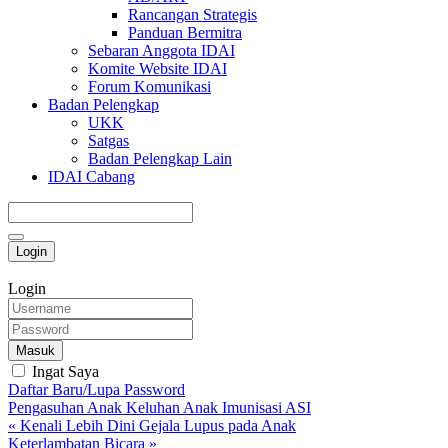
Rancangan Strategis
Panduan Bermitra
Sebaran Anggota IDAI
Komite Website IDAI
Forum Komunikasi
Badan Pelengkap
UKK
Satgas
Badan Pelengkap Lain
IDAI Cabang
Login
Login
Masuk
Ingat Saya
Daftar Baru/Lupa Password
Pengasuhan Anak
Keluhan Anak
Imunisasi
ASI
« Kenali Lebih Dini Gejala Lupus pada Anak
Keterlambatan Bicara »