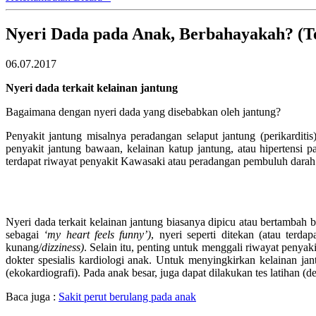
Nyeri Dada pada Anak, Berbahayakah? (Te
06.07.2017
Nyeri dada terkait kelainan jantung
Bagaimana dengan nyeri dada yang disebabkan oleh jantung?
Penyakit jantung misalnya peradangan selaput jantung (perikarditis)
penyakit jantung bawaan, kelainan katup jantung, atau hipertensi
terdapat riwayat penyakit Kawasaki atau peradangan pembuluh darah 
Nyeri dada terkait kelainan jantung biasanya dipicu atau bertambah be
sebagai
‘my heart feels funny’)
, nyeri seperti ditekan (atau terd
kunang/
dizziness)
. Selain itu, penting untuk menggali riwayat penyak
dokter spesialis kardiologi anak. Untuk menyingkirkan kelainan ja
(ekokardiografi). Pada anak besar, juga dapat dilakukan tes latihan (
Baca juga :
Sakit perut berulang pada anak