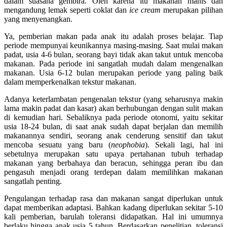
dalam suasana gembira. Oleh karena itu makanan manis dan
mengandung lemak seperti coklat dan
ice cream
merupakan pilihan
yang menyenangkan.
Ya, pemberian makan pada anak itu adalah proses belajar. Tiap
periode mempunyai keunikannya masing-masing. Saat mulai makan
padat, usia 4-6 bulan, seorang bayi tidak akan takut untuk mencoba
makanan. Pada periode ini sangatlah mudah dalam mengenalkan
makanan. Usia 6-12 bulan merupakan periode yang paling baik
dalam memperkenalkan tekstur makanan.
Adanya keterlambatan pengenalan tekstur (yang seharusnya makin
lama makin padat dan kasar) akan berhubungan dengan sulit makan
di kemudian hari. Sebaliknya pada periode otonomi, yaitu sekitar
usia 18-24 bulan, di saat anak sudah dapat berjalan dan memilih
makanannya sendiri, seorang anak cenderung sensitif dan takut
mencoba sesuatu yang baru (
neophobia
). Sekali lagi, hal ini
sebetulnya merupakan satu upaya pertahanan tubuh terhadap
makanan yang berbahaya dan beracun, sehingga peran ibu dan
pengasuh menjadi orang terdepan dalam memilihkan makanan
sangatlah penting.
Pengulangan terhadap rasa dan makanan sangat diperlukan untuk
dapat memberikan adaptasi. Bahkan kadang diperlukan sekitar 5-10
kali pemberian, barulah toleransi didapatkan. Hal ini umumnya
berlaku hingga anak usia 5 tahun. Berdasarkan penelitian, toleransi