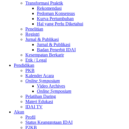
Transformasi Praktik
Rekomendasi
Pedoman Konsensus
Kurva Pertumbuhan
Hal yang Perlu Diketahui
Penelitian
Registri
Jurnal & Publikasi
Jurnal & Publikasi
Badan Penerbit IDAI
Kesempatan Berkarir
Etik / Legal
Pendidikan
PKB
Kalender Acara
Online Symposium
Video Archives
Online Symposium
Pelatihan Daring
Materi Edukasi
IDAI TV
Akun
Profil
Status Keanggotaan IDAI
P2KB