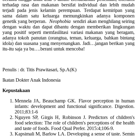
terhadap rasa dan makanan bersifat individual dan lebih mudah
terjadi pada jenis kelamin perempuan. Terdapat kemiripan yang
sama dalam satu keluarga memungkinkan adanya komponen
genetik yang berperan.
Neophobia
sendiri akan menghilang seiring
dengan waktu dan dapat dibantu dengan memberikan lingkungan
yang positif seperti memfasilitasi variasi makanan yang beragam,
adanya tokoh panutan (orangtua, teman, keluarga, bahkan bintang
idola) dan suasana yang menyenangkan. Jadi…jangan berikan yang
itu-itu saja ya bu….berani untuk mencoba!
Penulis : dr. Titis Prawitasari, Sp.A(K)
Ikatan Dokter Anak Indonesia
Kepustakaan
Mennela JA, Beauchamp GK. Flavor perception in human
infants: development and functional significance. Digestion.
2011;83:1-6
Nguyen SP, Girgis H, Robinson J. Predictors of children's
food selection: The role of children's perceptions of the health
and taste of foods. Food Qual Prefer. 2015:4;106-9.
Kapsimali M, Barlow LA. Developing a sense of taste. Semin