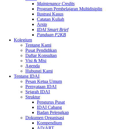
Maintenance Credits
Program Pembelajaran Multidisiplin
Ilustrasi Kasus
Catatan Kuliah
Arsip
IDAI Smart Brief
Panduan P2KB
Kolegium
Tentang Kami
Pusat Pendidikan
Daftar Konsultan
Visi & Misi
Agenda
Hubungi Kami
Tentang IDAI
Pesan Ketua Umum
Pernyataan IDAI
Sejarah IDAI
Struktur
Pengurus Pusat
IDAI Cabang
Badan Pelengkap
Dokumen Organisasi
Kompendium
AD/ART