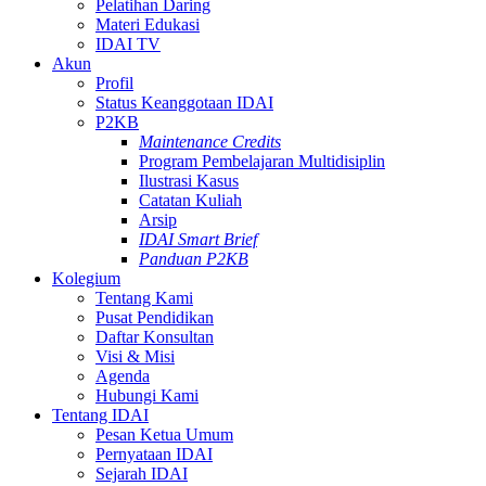
Pelatihan Daring
Materi Edukasi
IDAI TV
Akun
Profil
Status Keanggotaan IDAI
P2KB
Maintenance Credits
Program Pembelajaran Multidisiplin
Ilustrasi Kasus
Catatan Kuliah
Arsip
IDAI Smart Brief
Panduan P2KB
Kolegium
Tentang Kami
Pusat Pendidikan
Daftar Konsultan
Visi & Misi
Agenda
Hubungi Kami
Tentang IDAI
Pesan Ketua Umum
Pernyataan IDAI
Sejarah IDAI