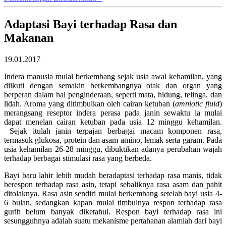
Adaptasi Bayi terhadap Rasa dan
Makanan
19.01.2017
Indera manusia mulai berkembang sejak usia awal kehamilan, yang
diikuti dengan semakin berkembangnya otak dan organ yang
berperan dalam hal penginderaan, seperti mata, hidung, telinga, dan
lidah. Aroma yang ditimbulkan oleh cairan ketuban (
amniotic fluid
)
merangsang reseptor indera perasa pada janin sewaktu ia mulai
dapat menelan cairan ketuban pada usia 12 minggu kehamilan.
Sejak itulah janin terpajan berbagai macam komponen rasa,
termasuk glukosa, protein dan asam amino, lemak serta garam. Pada
usia kehamilan 26-28 minggu, dibuktikan adanya perubahan wajah
terhadap berbagai stimulasi rasa yang berbeda.
Bayi baru lahir lebih mudah beradaptasi terhadap rasa manis, tidak
berespon terhadap rasa asin, tetapi sebaliknya rasa asam dan pahit
ditolaknya. Rasa asin sendiri mulai berkembang setelah bayi usia 4-
6 bulan, sedangkan kapan mulai timbulnya respon terhadap rasa
gurih belum banyak diketahui. Respon bayi terhadap rasa ini
sesungguhnya adalah suatu mekanisme pertahanan alamiah dari bayi