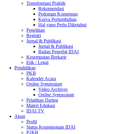
Transformasi Praktik
Rekomendasi
Pedoman Konsensus
Kurva Pertumbuhan
Hal yang Perlu Diketahui
Penelitian
Registri
Jurnal & Publikasi
Jurnal & Publikasi
Badan Penerbit IDAI
Kesempatan Berkarir
Etik / Legal
Pendidikan
PKB
Kalender Acara
Online Symposium
Video Archives
Online Symposium
Pelatihan Daring
Materi Edukasi
IDAI TV
Akun
Profil
Status Keanggotaan IDAI
P2KB