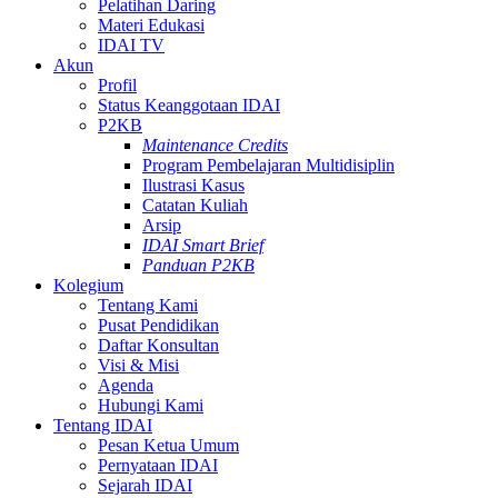
Pelatihan Daring
Materi Edukasi
IDAI TV
Akun
Profil
Status Keanggotaan IDAI
P2KB
Maintenance Credits
Program Pembelajaran Multidisiplin
Ilustrasi Kasus
Catatan Kuliah
Arsip
IDAI Smart Brief
Panduan P2KB
Kolegium
Tentang Kami
Pusat Pendidikan
Daftar Konsultan
Visi & Misi
Agenda
Hubungi Kami
Tentang IDAI
Pesan Ketua Umum
Pernyataan IDAI
Sejarah IDAI