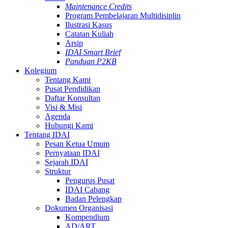
Maintenance Credits
Program Pembelajaran Multidisiplin
Ilustrasi Kasus
Catatan Kuliah
Arsip
IDAI Smart Brief
Panduan P2KB
Kolegium
Tentang Kami
Pusat Pendidikan
Daftar Konsultan
Visi & Misi
Agenda
Hubungi Kami
Tentang IDAI
Pesan Ketua Umum
Pernyataan IDAI
Sejarah IDAI
Struktur
Pengurus Pusat
IDAI Cabang
Badan Pelengkap
Dokumen Organisasi
Kompendium
AD/ART