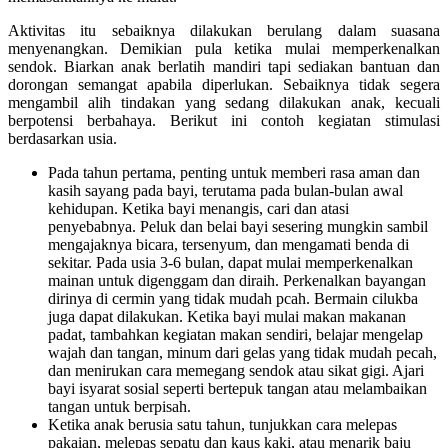
Aktivitas itu sebaiknya dilakukan berulang dalam suasana
menyenangkan. Demikian pula ketika mulai memperkenalkan
sendok. Biarkan anak berlatih mandiri tapi sediakan bantuan dan
dorongan semangat apabila diperlukan. Sebaiknya tidak segera
mengambil alih tindakan yang sedang dilakukan anak, kecuali
berpotensi berbahaya. Berikut ini contoh kegiatan stimulasi
berdasarkan usia.
Pada tahun pertama, penting untuk memberi rasa aman dan
kasih sayang pada bayi, terutama pada bulan-bulan awal
kehidupan. Ketika bayi menangis, cari dan atasi
penyebabnya. Peluk dan belai bayi sesering mungkin sambil
mengajaknya bicara, tersenyum, dan mengamati benda di
sekitar. Pada usia 3-6 bulan, dapat mulai memperkenalkan
mainan untuk digenggam dan diraih. Perkenalkan bayangan
dirinya di cermin yang tidak mudah pcah. Bermain cilukba
juga dapat dilakukan. Ketika bayi mulai makan makanan
padat, tambahkan kegiatan makan sendiri, belajar mengelap
wajah dan tangan, minum dari gelas yang tidak mudah pecah,
dan menirukan cara memegang sendok atau sikat gigi. Ajari
bayi isyarat sosial seperti bertepuk tangan atau melambaikan
tangan untuk berpisah.
Ketika anak berusia satu tahun, tunjukkan cara melepas
pakaian, melepas sepatu dan kaus kaki, atau menarik baju