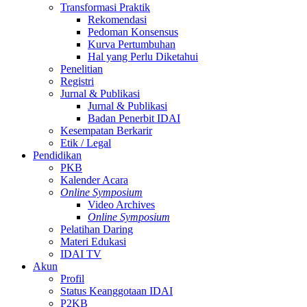
Transformasi Praktik
Rekomendasi
Pedoman Konsensus
Kurva Pertumbuhan
Hal yang Perlu Diketahui
Penelitian
Registri
Jurnal & Publikasi
Jurnal & Publikasi
Badan Penerbit IDAI
Kesempatan Berkarir
Etik / Legal
Pendidikan
PKB
Kalender Acara
Online Symposium
Video Archives
Online Symposium
Pelatihan Daring
Materi Edukasi
IDAI TV
Akun
Profil
Status Keanggotaan IDAI
P2KB