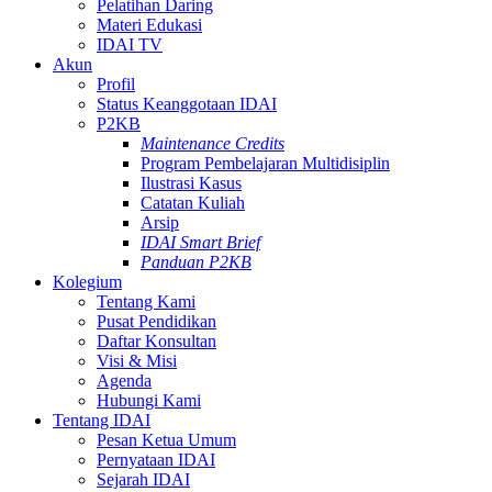
Pelatihan Daring
Materi Edukasi
IDAI TV
Akun
Profil
Status Keanggotaan IDAI
P2KB
Maintenance Credits
Program Pembelajaran Multidisiplin
Ilustrasi Kasus
Catatan Kuliah
Arsip
IDAI Smart Brief
Panduan P2KB
Kolegium
Tentang Kami
Pusat Pendidikan
Daftar Konsultan
Visi & Misi
Agenda
Hubungi Kami
Tentang IDAI
Pesan Ketua Umum
Pernyataan IDAI
Sejarah IDAI