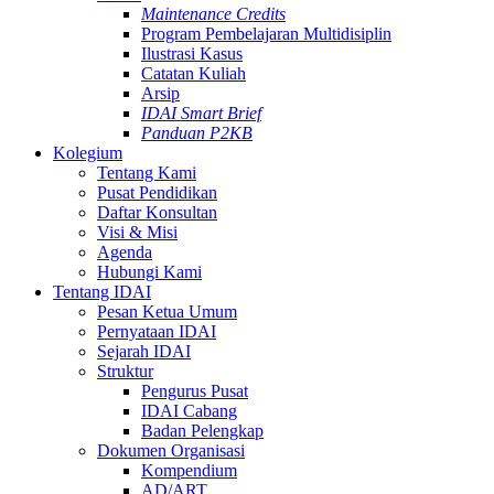
Maintenance Credits
Program Pembelajaran Multidisiplin
Ilustrasi Kasus
Catatan Kuliah
Arsip
IDAI Smart Brief
Panduan P2KB
Kolegium
Tentang Kami
Pusat Pendidikan
Daftar Konsultan
Visi & Misi
Agenda
Hubungi Kami
Tentang IDAI
Pesan Ketua Umum
Pernyataan IDAI
Sejarah IDAI
Struktur
Pengurus Pusat
IDAI Cabang
Badan Pelengkap
Dokumen Organisasi
Kompendium
AD/ART