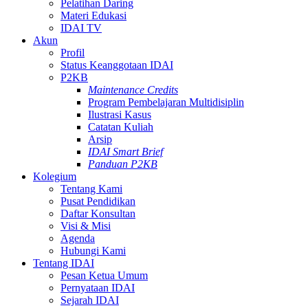
Pelatihan Daring
Materi Edukasi
IDAI TV
Akun
Profil
Status Keanggotaan IDAI
P2KB
Maintenance Credits
Program Pembelajaran Multidisiplin
Ilustrasi Kasus
Catatan Kuliah
Arsip
IDAI Smart Brief
Panduan P2KB
Kolegium
Tentang Kami
Pusat Pendidikan
Daftar Konsultan
Visi & Misi
Agenda
Hubungi Kami
Tentang IDAI
Pesan Ketua Umum
Pernyataan IDAI
Sejarah IDAI