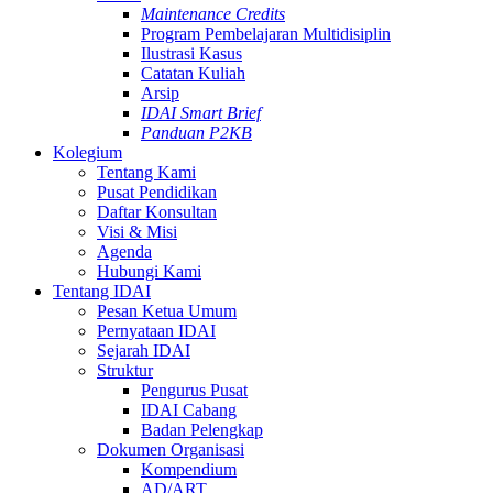
Maintenance Credits
Program Pembelajaran Multidisiplin
Ilustrasi Kasus
Catatan Kuliah
Arsip
IDAI Smart Brief
Panduan P2KB
Kolegium
Tentang Kami
Pusat Pendidikan
Daftar Konsultan
Visi & Misi
Agenda
Hubungi Kami
Tentang IDAI
Pesan Ketua Umum
Pernyataan IDAI
Sejarah IDAI
Struktur
Pengurus Pusat
IDAI Cabang
Badan Pelengkap
Dokumen Organisasi
Kompendium
AD/ART