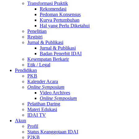
Transformasi Praktik
Rekomendasi
Pedoman Konsensus
Kurva Pertumbuhan
Hal yang Perlu Diketahui
Penelitian
Registri
Jurnal & Publikasi
Jurnal & Publikasi
Badan Penerbit IDAI
Kesempatan Berkarir
Etik / Legal
Pendidikan
PKB
Kalender Acara
Online Symposium
Video Archives
Online Symposium
Pelatihan Daring
Materi Edukasi
IDAI TV
Akun
Profil
Status Keanggotaan IDAI
P2KB