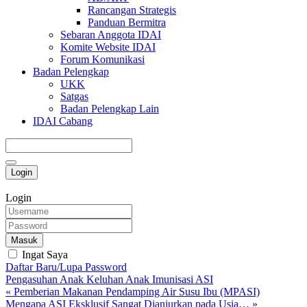
Rancangan Strategis
Panduan Bermitra
Sebaran Anggota IDAI
Komite Website IDAI
Forum Komunikasi
Badan Pelengkap
UKK
Satgas
Badan Pelengkap Lain
IDAI Cabang
Login
Login
Masuk
Ingat Saya
Daftar Baru/Lupa Password
Pengasuhan Anak
Keluhan Anak
Imunisasi
ASI
« Pemberian Makanan Pendamping Air Susu Ibu (MPASI)
Mengapa ASI Eksklusif Sangat Dianjurkan pada Usia… »