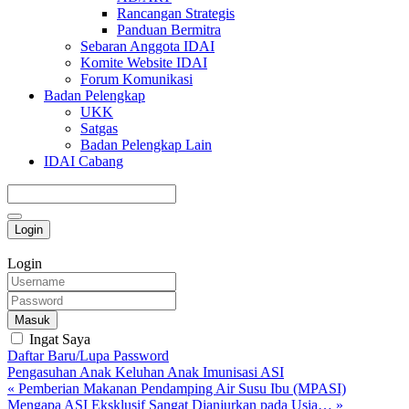
Rancangan Strategis
Panduan Bermitra
Sebaran Anggota IDAI
Komite Website IDAI
Forum Komunikasi
Badan Pelengkap
UKK
Satgas
Badan Pelengkap Lain
IDAI Cabang
Login
Login
Masuk
Ingat Saya
Daftar Baru/Lupa Password
Pengasuhan Anak
Keluhan Anak
Imunisasi
ASI
« Pemberian Makanan Pendamping Air Susu Ibu (MPASI)
Mengapa ASI Eksklusif Sangat Dianjurkan pada Usia… »