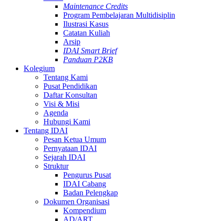
Maintenance Credits
Program Pembelajaran Multidisiplin
Ilustrasi Kasus
Catatan Kuliah
Arsip
IDAI Smart Brief
Panduan P2KB
Kolegium
Tentang Kami
Pusat Pendidikan
Daftar Konsultan
Visi & Misi
Agenda
Hubungi Kami
Tentang IDAI
Pesan Ketua Umum
Pernyataan IDAI
Sejarah IDAI
Struktur
Pengurus Pusat
IDAI Cabang
Badan Pelengkap
Dokumen Organisasi
Kompendium
AD/ART