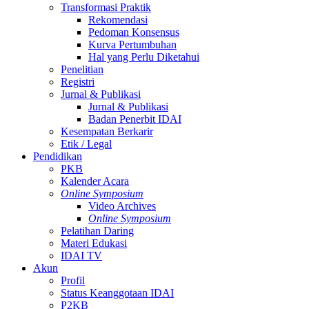
Transformasi Praktik
Rekomendasi
Pedoman Konsensus
Kurva Pertumbuhan
Hal yang Perlu Diketahui
Penelitian
Registri
Jurnal & Publikasi
Jurnal & Publikasi
Badan Penerbit IDAI
Kesempatan Berkarir
Etik / Legal
Pendidikan
PKB
Kalender Acara
Online Symposium
Video Archives
Online Symposium
Pelatihan Daring
Materi Edukasi
IDAI TV
Akun
Profil
Status Keanggotaan IDAI
P2KB