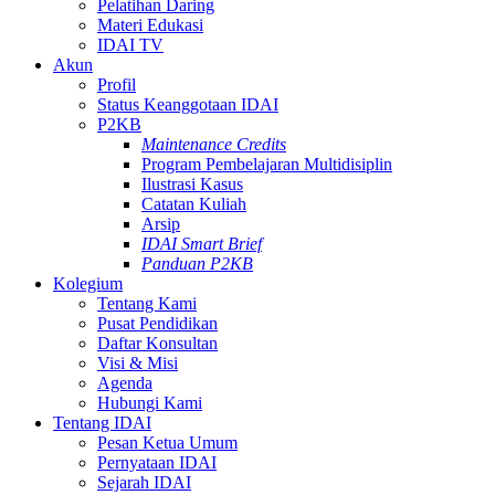
Pelatihan Daring
Materi Edukasi
IDAI TV
Akun
Profil
Status Keanggotaan IDAI
P2KB
Maintenance Credits
Program Pembelajaran Multidisiplin
Ilustrasi Kasus
Catatan Kuliah
Arsip
IDAI Smart Brief
Panduan P2KB
Kolegium
Tentang Kami
Pusat Pendidikan
Daftar Konsultan
Visi & Misi
Agenda
Hubungi Kami
Tentang IDAI
Pesan Ketua Umum
Pernyataan IDAI
Sejarah IDAI