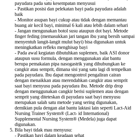
payudara pada satu kesempatan menyusui
- Pastikan posisi dan pelekatan bayi pada payudara adalah
baik
- Monitor asupan bayi cukup atau tidak dengan memantau
buang air kecil bayi, minimal 6 kali atau lebih dalam sehari
- Jangan mengunakan botol susu ataupun dot bayi. Metode
finger feding (memasukkan jari tangan ibu yang bersih sampai
menyentuh langit-langit mulut bayi) bisa digunakan untuk
meningkatkan refleks menghisap bayi
- Pada awal kegiatan dibutuhkan suplemen, baik ASI donor
ataupun susu formula, dengan menggunakan alat bantu
berupa pemakaian pipa nasogastrik yang dihubungkan ke
cangkir atau semprit, dimana sisi yang satu lagi di tempelkan
pada payudara. Ibu dapat mengontrol pengaliran cairan
dengan menaikkan atau merendahkan cangkir atau semprit
saat bayi menyusu pada payudara ibu. Metode drip drop
dengan menggunakan cangkir berisi suplemen atau dengan
semprit yang diteteskan di payudara saat bayi menyusu
merupakan salah satu metode yang sering digunakan,
demikian pula dengan alat bantu laktasi lain seperti Lact-Aid
Nursing Trainer System® (Lact- id International)
Supplemental Nursing System® (Medela) juga dapat
digunakan.
Bila bayi tidak mau menyusu:
- Pastikan bayi dalam keadaan sehat