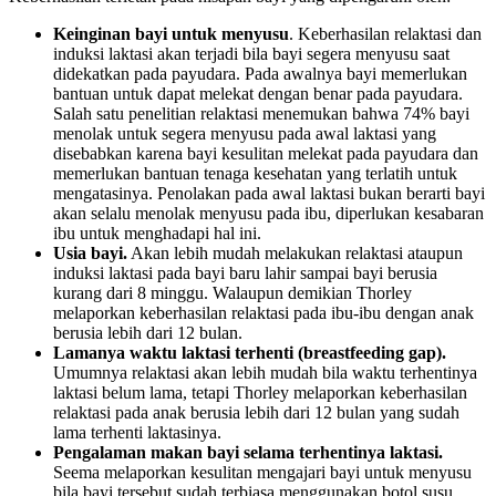
Keinginan bayi untuk menyusu
. Keberhasilan relaktasi dan
induksi laktasi akan terjadi bila bayi segera menyusu saat
didekatkan pada payudara. Pada awalnya bayi memerlukan
bantuan untuk dapat melekat dengan benar pada payudara.
Salah satu penelitian relaktasi menemukan bahwa 74% bayi
menolak untuk segera menyusu pada awal laktasi yang
disebabkan karena bayi kesulitan melekat pada payudara dan
memerlukan bantuan tenaga kesehatan yang terlatih untuk
mengatasinya. Penolakan pada awal laktasi bukan berarti bayi
akan selalu menolak menyusu pada ibu, diperlukan kesabaran
ibu untuk menghadapi hal ini.
Usia bayi.
Akan lebih mudah melakukan relaktasi ataupun
induksi laktasi pada bayi baru lahir sampai bayi berusia
kurang dari 8 minggu. Walaupun demikian Thorley
melaporkan keberhasilan relaktasi pada ibu-ibu dengan anak
berusia lebih dari 12 bulan.
Lamanya waktu laktasi terhenti (breastfeeding gap).
Umumnya relaktasi akan lebih mudah bila waktu terhentinya
laktasi belum lama, tetapi Thorley melaporkan keberhasilan
relaktasi pada anak berusia lebih dari 12 bulan yang sudah
lama terhenti laktasinya.
Pengalaman makan bayi selama terhentinya laktasi.
Seema melaporkan kesulitan mengajari bayi untuk menyusu
bila bayi tersebut sudah terbiasa menggunakan botol susu.