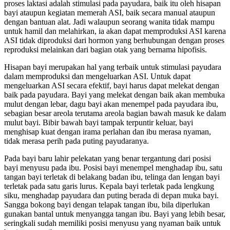
proses laktasi adalah stimulasi pada payudara, baik itu oleh hisapan
bayi ataupun kegiatan memerah ASI, baik secara manual ataupun
dengan bantuan alat. Jadi walaupun seorang wanita tidak mampu
untuk hamil dan melahirkan, ia akan dapat memproduksi ASI karena
ASI tidak diproduksi dari hormon yang berhubungan dengan proses
reproduksi melainkan dari bagian otak yang bernama hipofisis.
Hisapan bayi merupakan hal yang terbaik untuk stimulasi payudara
dalam memproduksi dan mengeluarkan ASI. Untuk dapat
mengeluarkan ASI secara efektif, bayi harus dapat melekat dengan
baik pada payudara. Bayi yang melekat dengan baik akan membuka
mulut dengan lebar, dagu bayi akan menempel pada payudara ibu,
sebagian besar areola terutama areola bagian bawah masuk ke dalam
mulut bayi. Bibir bawah bayi tampak terpuntir keluar, bayi
menghisap kuat dengan irama perlahan dan ibu merasa nyaman,
tidak merasa perih pada puting payudaranya.
Pada bayi baru lahir pelekatan yang benar tergantung dari posisi
bayi menyusu pada ibu. Posisi bayi menempel menghadap ibu, satu
tangan bayi terletak di belakang badan ibu, telinga dan lengan bayi
terletak pada satu garis lurus. Kepala bayi terletak pada lengkung
siku, menghadap payudara dan puting berada di depan muka bayi.
Sangga bokong bayi dengan telapak tangan ibu, bila diperlukan
gunakan bantal untuk menyangga tangan ibu. Bayi yang lebih besar,
seringkali sudah memiliki posisi menyusu yang nyaman baik untuk