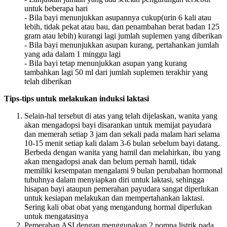
untuk beberapa hari
- Bila bayi menunjukkan asupannya cukup(urin 6 kali atau
lebih, tidak pekat atau bau, dan penambahan berat badan 125
gram atau lebih) kurangi lagi jumlah suplemen yang diberikan
- Bila bayi menunjukkan asupan kurang, pertahankan jumlah
yang ada dalam 1 minggu lagi
- Bila bayi tetap menunjukkan asupan yang kurang
tambahkan lagi 50 ml dari jumlah suplemen terakhir yang
telah diberikan
Tips-tips untuk melakukan induksi laktasi
Selain-hal tersebut di atas yang telah dijelaskan, wanita yang
akan mengadopsi bayi disarankan untuk memijat payudara
dan memerah setiap 3 jam dan sekali pada malam hari selama
10-15 menit setiap kali dalam 3-6 bulan sebelum bayi datang.
Berbeda dengan wanita yang hamil dan melahirkan, ibu yang
akan mengadopsi anak dan belum pernah hamil, tidak
memiliki kesempatan mengalami 9 bulan perubahan hormonal
tubuhnya dalam menyiapkan diri untuk laktasi, sehingga
hisapan bayi ataupun pemerahan payudara sangat diperlukan
untuk kesiapan melakukan dan mempertahankan laktasi.
Sering kali obat obat yang mengandung hormal diperlukan
untuk mengatasinya
Pemerahan ASI dengan menggunakan 2 pompa listrik pada