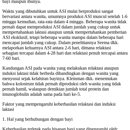
bayi maupun ibunya.
Waktu yang dibutuhkan untuk ASI mulai berproduksi sangat
bervariasi antara wanita, umumnya produksi ASI muncul setelah 1-6
minggu kemudian, rata-rata dalam 4 minggu. Beberapa wanita tidak
pernah dapat memproduksi ASI dalam jumlah yang cukup untuk
mempertahankan laktasi ataupun untuk mempertahankan pemberian
ASI eksklusif, tetapi beberapa wanita mampu dalam beberapa hari
mencapai jumlah yang cukup. Dalam penelitiannya Seema dkk.
melaporkan keluarnya ASI antara 2-6 hari, dimana relaktasi
sebagian tercapai dalam 4-28 hari dan relaktasi penuh tercapai antara
7-60 hari.
Kandungan ASI pada wanita yang melakukan relaktasi ataupun
induksi laktasi tidak berbeda dibandingkan dengan wanita yang
menyusui sejak kelahiran bayinya. Kleinman dkk. menemukan
bahwa kolostrum tidak pernah diproduksi oleh wanita yang tidak
pernah hamil, walaupun demikian jumlah total protein dan
imunoglobulin adalah sama pada hari ke-5.
Faktor yang mempengaruhi keberhasilan relaktasi dan induksi
laktasi
1. Hal yang berhubungan dengan bayi
Keberhasilan terletak pada hisapan bayi yang dipengaruhi oleh: