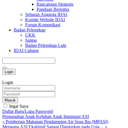
Rancangan Strategis
Panduan Bermitra
Sebaran Anggota IDAI
Komite Website IDAI
Forum Komunikasi
Badan Pelengkap
UKK
Satgas
Badan Pelengkap Lain
IDAI Cabang
Login
Login
Masuk
Ingat Saya
Daftar Baru/Lupa Password
Pengasuhan Anak
Keluhan Anak
Imunisasi
ASI
« Pemberian Makanan Pendamping Air Susu Ibu (MPASI)
Mengapa ASI Eksklusif Sangat Dianjurkan pada Usia… »