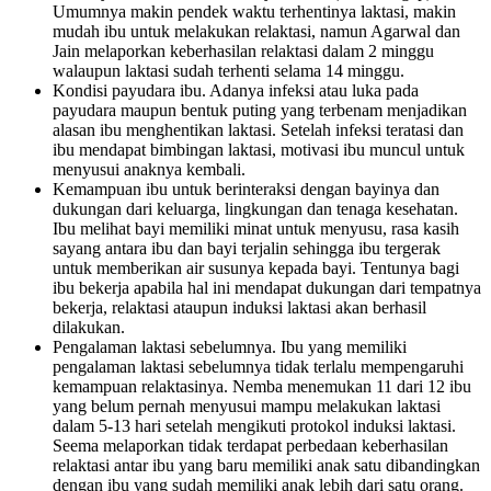
Umumnya makin pendek waktu terhentinya laktasi, makin
mudah ibu untuk melakukan relaktasi, namun Agarwal dan
Jain melaporkan keberhasilan relaktasi dalam 2 minggu
walaupun laktasi sudah terhenti selama 14 minggu.
Kondisi payudara ibu. Adanya infeksi atau luka pada
payudara maupun bentuk puting yang terbenam menjadikan
alasan ibu menghentikan laktasi. Setelah infeksi teratasi dan
ibu mendapat bimbingan laktasi, motivasi ibu muncul untuk
menyusui anaknya kembali.
Kemampuan ibu untuk berinteraksi dengan bayinya dan
dukungan dari keluarga, lingkungan dan tenaga kesehatan.
Ibu melihat bayi memiliki minat untuk menyusu, rasa kasih
sayang antara ibu dan bayi terjalin sehingga ibu tergerak
untuk memberikan air susunya kepada bayi. Tentunya bagi
ibu bekerja apabila hal ini mendapat dukungan dari tempatnya
bekerja, relaktasi ataupun induksi laktasi akan berhasil
dilakukan.
Pengalaman laktasi sebelumnya. Ibu yang memiliki
pengalaman laktasi sebelumnya tidak terlalu mempengaruhi
kemampuan relaktasinya. Nemba menemukan 11 dari 12 ibu
yang belum pernah menyusui mampu melakukan laktasi
dalam 5-13 hari setelah mengikuti protokol induksi laktasi.
Seema melaporkan tidak terdapat perbedaan keberhasilan
relaktasi antar ibu yang baru memiliki anak satu dibandingkan
dengan ibu yang sudah memiliki anak lebih dari satu orang.