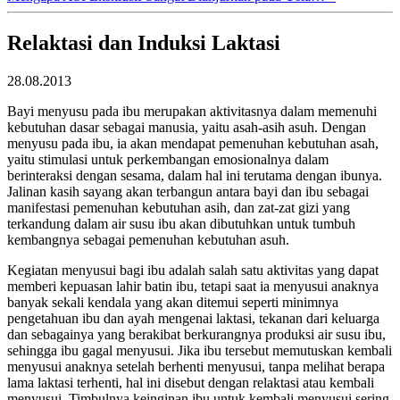
Relaktasi dan Induksi Laktasi
28.08.2013
Bayi menyusu pada ibu merupakan aktivitasnya dalam memenuhi
kebutuhan dasar sebagai manusia, yaitu asah-asih asuh. Dengan
menyusu pada ibu, ia akan mendapat pemenuhan kebutuhan asah,
yaitu stimulasi untuk perkembangan emosionalnya dalam
berinteraksi dengan sesama, dalam hal ini terutama dengan ibunya.
Jalinan kasih sayang akan terbangun antara bayi dan ibu sebagai
manifestasi pemenuhan kebutuhan asih, dan zat-zat gizi yang
terkandung dalam air susu ibu akan dibutuhkan untuk tumbuh
kembangnya sebagai pemenuhan kebutuhan asuh.
Kegiatan menyusui bagi ibu adalah salah satu aktivitas yang dapat
memberi kepuasan lahir batin ibu, tetapi saat ia menyusui anaknya
banyak sekali kendala yang akan ditemui seperti minimnya
pengetahuan ibu dan ayah mengenai laktasi, tekanan dari keluarga
dan sebagainya yang berakibat berkurangnya produksi air susu ibu,
sehingga ibu gagal menyusui. Jika ibu tersebut memutuskan kembali
menyusui anaknya setelah berhenti menyusui, tanpa melihat berapa
lama laktasi terhenti, hal ini disebut dengan relaktasi atau kembali
menyusui. Timbulnya keinginan ibu untuk kembali menyusui sering