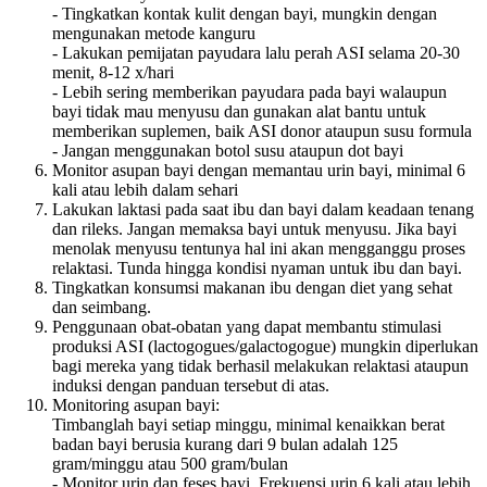
- Tingkatkan kontak kulit dengan bayi, mungkin dengan
mengunakan metode kanguru
- Lakukan pemijatan payudara lalu perah ASI selama 20-30
menit, 8-12 x/hari
- Lebih sering memberikan payudara pada bayi walaupun
bayi tidak mau menyusu dan gunakan alat bantu untuk
memberikan suplemen, baik ASI donor ataupun susu formula
- Jangan menggunakan botol susu ataupun dot bayi
Monitor asupan bayi dengan memantau urin bayi, minimal 6
kali atau lebih dalam sehari
Lakukan laktasi pada saat ibu dan bayi dalam keadaan tenang
dan rileks. Jangan memaksa bayi untuk menyusu. Jika bayi
menolak menyusu tentunya hal ini akan mengganggu proses
relaktasi. Tunda hingga kondisi nyaman untuk ibu dan bayi.
Tingkatkan konsumsi makanan ibu dengan diet yang sehat
dan seimbang.
Penggunaan obat-obatan yang dapat membantu stimulasi
produksi ASI (lactogogues/galactogogue) mungkin diperlukan
bagi mereka yang tidak berhasil melakukan relaktasi ataupun
induksi dengan panduan tersebut di atas.
Monitoring asupan bayi:
Timbanglah bayi setiap minggu, minimal kenaikkan berat
badan bayi berusia kurang dari 9 bulan adalah 125
gram/minggu atau 500 gram/bulan
- Monitor urin dan feses bayi. Frekuensi urin 6 kali atau lebih