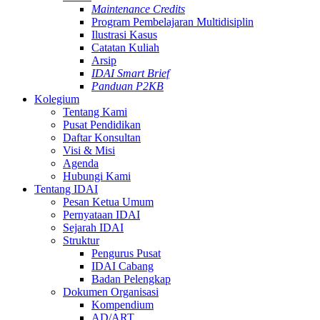
Maintenance Credits
Program Pembelajaran Multidisiplin
Ilustrasi Kasus
Catatan Kuliah
Arsip
IDAI Smart Brief
Panduan P2KB
Kolegium
Tentang Kami
Pusat Pendidikan
Daftar Konsultan
Visi & Misi
Agenda
Hubungi Kami
Tentang IDAI
Pesan Ketua Umum
Pernyataan IDAI
Sejarah IDAI
Struktur
Pengurus Pusat
IDAI Cabang
Badan Pelengkap
Dokumen Organisasi
Kompendium
AD/ART