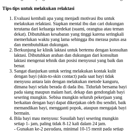
Tips-tips untuk melakukan relaktasi
Evaluasi kembali apa yang menjadi motivasi ibu untuk
melakukan relaktasi. Siapkan mental ibu dan cari dukungan
terutama dari keluarga terdekat (suami, orangtua atau teman
dekat). Dibutuhkan kesabaran yang tinggi karena seringkali
memerlukan waktu yang lama sehingga ibu merasa putus asa
dan membutuhkan dukungan.
Berkunjung ke klinik laktasi untuk bertemu dengan konsultan
laktasi. Dibutuhkan arahan dan dukungan dari konsultan
laktasi mengenai tehnik dan posisi menyusui yang baik dan
benar.
Sangat dianjurkan untuk sering melakukan kontak kulit
dengan bayi (skin-to-skin contact) pada saat bayi tidak
menyusu antara lain dengan melakukan metode kanguru,
dimana bayi selalu berada di dada ibu. Tidurlah bersama bayi
pada siang maupun malam hari, dekap dan gendonglah bayi
sesering mungkin. Sebisa mungkin seluruh pekerjaan yang
berkaitan dengan bayi dapat dikerjakan oleh ibu sendiri, baik
memandikan bayi, mengganti popok, ataupun mengajak bayi
bermain.
Bila bayi mau menyusu: Susuilah bayi sesering mungkin
setiap 1- jam, paling tidak 8-12 kali dalam 24 jam.
- Gunakan ke-2 payudara, minimal 10-15 menit pada setiap