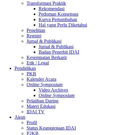
Transformasi Praktik
Rekomendasi
Pedoman Konsensus
Kurva Pertumbuhan
Hal yang Perlu Diketahui
Penelitian
Registri
Jurnal & Publikasi
Jurnal & Publikasi
Badan Penerbit IDAI
Kesempatan Berkarir
Etik / Legal
Pendidikan
PKB
Kalender Acara
Online Symposium
Video Archives
Online Symposium
Pelatihan Daring
Materi Edukasi
IDAI TV
Akun
Profil
Status Keanggotaan IDAI
P2KB