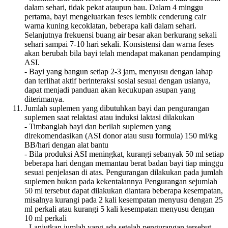
dalam sehari, tidak pekat ataupun bau. Dalam 4 minggu
pertama, bayi mengeluarkan feses lembik cenderung cair
warna kuning kecoklatan, beberapa kali dalam sehari.
Selanjutnya frekuensi buang air besar akan berkurang sekali
sehari sampai 7-10 hari sekali. Konsistensi dan warna feses
akan berubah bila bayi telah mendapat makanan pendamping
ASI.
- Bayi yang bangun setiap 2-3 jam, menyusu dengan lahap
dan terlihat aktif berinteraksi sosial sesuai dengan usianya,
dapat menjadi panduan akan kecukupan asupan yang
diterimanya.
Jumlah suplemen yang dibutuhkan bayi dan pengurangan
suplemen saat relaktasi atau induksi laktasi dilakukan
- Timbanglah bayi dan berilah suplemen yang
direkomendasikan (ASI donor atau susu formula) 150 ml/kg
BB/hari dengan alat bantu
- Bila produksi ASI meningkat, kurangi sebanyak 50 ml setiap
beberapa hari dengan memantau berat badan bayi tiap minggu
sesuai penjelasan di atas. Pengurangan dilakukan pada jumlah
suplemen bukan pada kekentalannya Pengurangan sejumlah
50 ml tersebut dapat dilakukan diantara beberapa kesempatan,
misalnya kurangi pada 2 kali kesempatan menyusu dengan 25
ml perkali atau kurangi 5 kali kesempatan menyusu dengan
10 ml perkali
- Lanjutkan jumlah yang ada setelah pengurangan tersebut