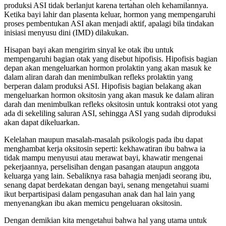
produksi ASI tidak berlanjut karena tertahan oleh kehamilannya.
Ketika bayi lahir dan plasenta keluar, hormon yang mempengaruhi
proses pembentukan ASI akan menjadi aktif, apalagi bila tindakan
inisiasi menyusu dini (IMD) dilakukan.
Hisapan bayi akan mengirim sinyal ke otak ibu untuk
mempengaruhi bagian otak yang disebut hipofisis. Hipofisis bagian
depan akan mengeluarkan hormon prolaktin yang akan masuk ke
dalam aliran darah dan menimbulkan refleks prolaktin yang
berperan dalam produksi ASI. Hipofisis bagian belakang akan
mengeluarkan hormon oksitosin yang akan masuk ke dalam aliran
darah dan menimbulkan refleks oksitosin untuk kontraksi otot yang
ada di sekeliling saluran ASI, sehingga ASI yang sudah diproduksi
akan dapat dikeluarkan.
Kelelahan maupun masalah-masalah psikologis pada ibu dapat
menghambat kerja oksitosin seperti: kekhawatiran ibu bahwa ia
tidak mampu menyusui atau merawat bayi, khawatir mengenai
pekerjaannya, perselisihan dengan pasangan ataupun anggota
keluarga yang lain. Sebaliknya rasa bahagia menjadi seorang ibu,
senang dapat berdekatan dengan bayi, senang mengetahui suami
ikut berpartisipasi dalam pengasuhan anak dan hal lain yang
menyenangkan ibu akan memicu pengeluaran oksitosin.
Dengan demikian kita mengetahui bahwa hal yang utama untuk