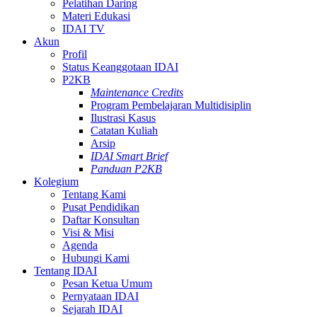
Pelatihan Daring
Materi Edukasi
IDAI TV
Akun
Profil
Status Keanggotaan IDAI
P2KB
Maintenance Credits
Program Pembelajaran Multidisiplin
Ilustrasi Kasus
Catatan Kuliah
Arsip
IDAI Smart Brief
Panduan P2KB
Kolegium
Tentang Kami
Pusat Pendidikan
Daftar Konsultan
Visi & Misi
Agenda
Hubungi Kami
Tentang IDAI
Pesan Ketua Umum
Pernyataan IDAI
Sejarah IDAI