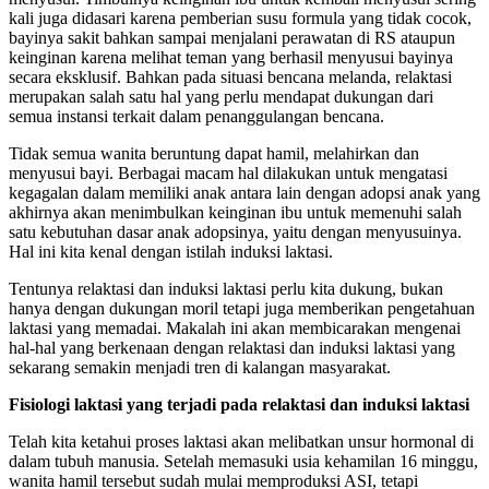
kali juga didasari karena pemberian susu formula yang tidak cocok,
bayinya sakit bahkan sampai menjalani perawatan di RS ataupun
keinginan karena melihat teman yang berhasil menyusui bayinya
secara eksklusif. Bahkan pada situasi bencana melanda, relaktasi
merupakan salah satu hal yang perlu mendapat dukungan dari
semua instansi terkait dalam penanggulangan bencana.
Tidak semua wanita beruntung dapat hamil, melahirkan dan
menyusui bayi. Berbagai macam hal dilakukan untuk mengatasi
kegagalan dalam memiliki anak antara lain dengan adopsi anak yang
akhirnya akan menimbulkan keinginan ibu untuk memenuhi salah
satu kebutuhan dasar anak adopsinya, yaitu dengan menyusuinya.
Hal ini kita kenal dengan istilah induksi laktasi.
Tentunya relaktasi dan induksi laktasi perlu kita dukung, bukan
hanya dengan dukungan moril tetapi juga memberikan pengetahuan
laktasi yang memadai. Makalah ini akan membicarakan mengenai
hal-hal yang berkenaan dengan relaktasi dan induksi laktasi yang
sekarang semakin menjadi tren di kalangan masyarakat.
Fisiologi laktasi yang terjadi pada relaktasi dan induksi laktasi
Telah kita ketahui proses laktasi akan melibatkan unsur hormonal di
dalam tubuh manusia. Setelah memasuki usia kehamilan 16 minggu,
wanita hamil tersebut sudah mulai memproduksi ASI, tetapi