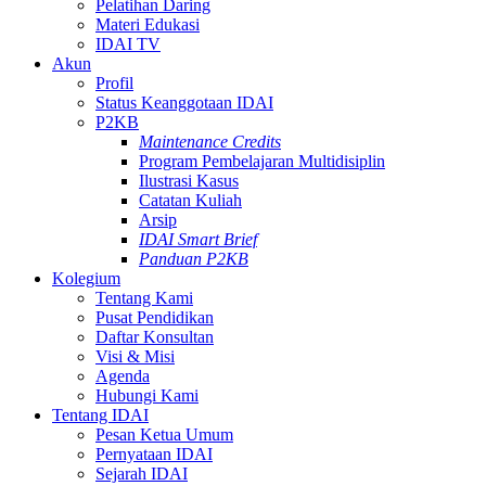
Pelatihan Daring
Materi Edukasi
IDAI TV
Akun
Profil
Status Keanggotaan IDAI
P2KB
Maintenance Credits
Program Pembelajaran Multidisiplin
Ilustrasi Kasus
Catatan Kuliah
Arsip
IDAI Smart Brief
Panduan P2KB
Kolegium
Tentang Kami
Pusat Pendidikan
Daftar Konsultan
Visi & Misi
Agenda
Hubungi Kami
Tentang IDAI
Pesan Ketua Umum
Pernyataan IDAI
Sejarah IDAI