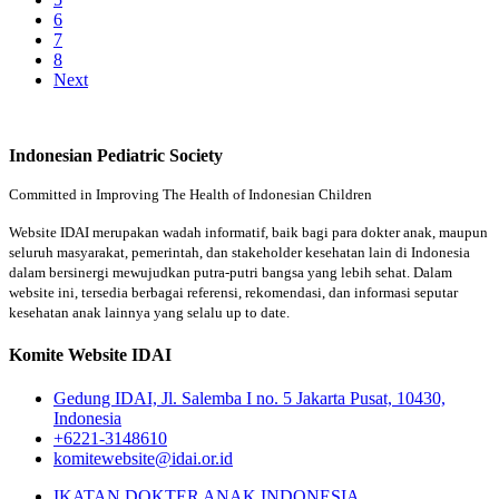
6
7
8
Next
Indonesian Pediatric Society
Committed in Improving The Health of Indonesian Children
Website IDAI merupakan wadah informatif, baik bagi para dokter anak, maupun
seluruh masyarakat, pemerintah, dan stakeholder kesehatan lain di Indonesia
dalam bersinergi mewujudkan putra-putri bangsa yang lebih sehat. Dalam
website ini, tersedia berbagai referensi, rekomendasi, dan informasi seputar
kesehatan anak lainnya yang selalu up to date.
Komite Website IDAI
Gedung IDAI, Jl. Salemba I no. 5 Jakarta Pusat, 10430,
Indonesia
+6221-3148610
komitewebsite@idai.or.id
IKATAN DOKTER ANAK INDONESIA