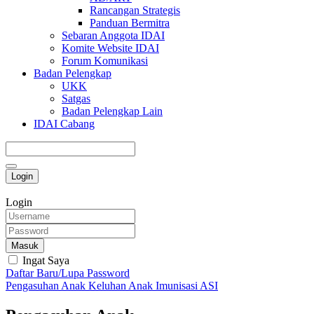
Rancangan Strategis
Panduan Bermitra
Sebaran Anggota IDAI
Komite Website IDAI
Forum Komunikasi
Badan Pelengkap
UKK
Satgas
Badan Pelengkap Lain
IDAI Cabang
Login
Login
Masuk
Ingat Saya
Daftar Baru/Lupa Password
Pengasuhan Anak
Keluhan Anak
Imunisasi
ASI