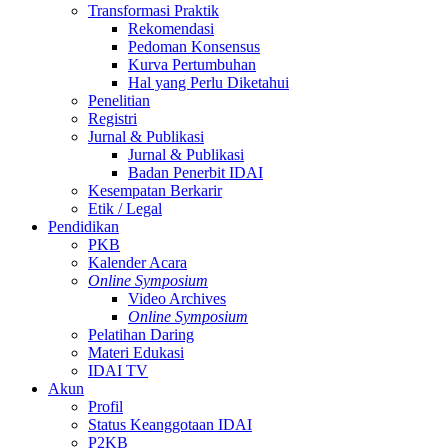
Transformasi Praktik
Rekomendasi
Pedoman Konsensus
Kurva Pertumbuhan
Hal yang Perlu Diketahui
Penelitian
Registri
Jurnal & Publikasi
Jurnal & Publikasi
Badan Penerbit IDAI
Kesempatan Berkarir
Etik / Legal
Pendidikan
PKB
Kalender Acara
Online Symposium
Video Archives
Online Symposium
Pelatihan Daring
Materi Edukasi
IDAI TV
Akun
Profil
Status Keanggotaan IDAI
P2KB