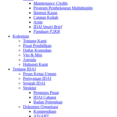
Maintenance Credits
Program Pembelajaran Multidisiplin
Ilustrasi Kasus
Catatan Kuliah
Arsip
IDAI Smart Brief
Panduan P2KB
Kolegium
Tentang Kami
Pusat Pendidikan
Daftar Konsultan
Visi & Misi
Agenda
Hubungi Kami
Tentang IDAI
Pesan Ketua Umum
Pernyataan IDAI
Sejarah IDAI
Struktur
Pengurus Pusat
IDAI Cabang
Badan Pelengkap
Dokumen Organisasi
Kompendium
AD/ART