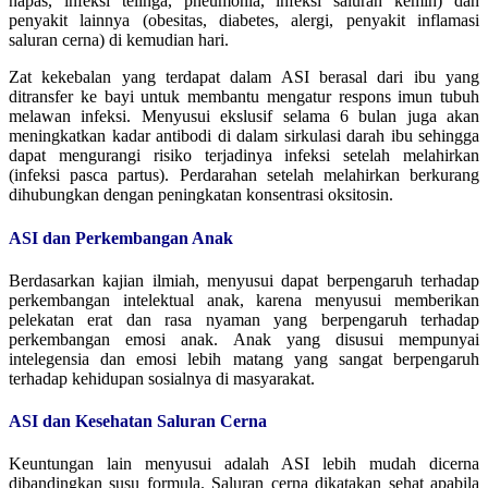
napas, infeksi telinga, pneumonia, infeksi saluran kemih) dan
penyakit lainnya (obesitas, diabetes, alergi, penyakit inflamasi
saluran cerna) di kemudian hari.
Zat kekebalan yang terdapat dalam ASI berasal dari ibu yang
ditransfer ke bayi untuk membantu mengatur respons imun tubuh
melawan infeksi. Menyusui ekslusif selama 6 bulan juga akan
meningkatkan kadar antibodi di dalam sirkulasi darah ibu sehingga
dapat mengurangi risiko terjadinya infeksi setelah melahirkan
(infeksi pasca partus). Perdarahan setelah melahirkan berkurang
dihubungkan dengan peningkatan konsentrasi oksitosin.
ASI dan Perkembangan Anak
Berdasarkan kajian ilmiah, menyusui dapat berpengaruh terhadap
perkembangan intelektual anak, karena menyusui memberikan
pelekatan erat dan rasa nyaman yang berpengaruh terhadap
perkembangan emosi anak. Anak yang disusui mempunyai
intelegensia dan emosi lebih matang yang sangat berpengaruh
terhadap kehidupan sosialnya di masyarakat.
ASI dan Kesehatan Saluran Cerna
Keuntungan lain menyusui adalah ASI lebih mudah dicerna
dibandingkan susu formula. Saluran cerna dikatakan sehat apabila