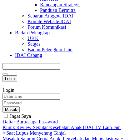
Rancangan Strategis
Panduan Bermitra
Sebaran Anggota IDAI
Komite Website IDAI
Forum Komunikasi
Badan Pelengkap
UKK
Satgas
Badan Pelengkap Lain
IDAI Cabang
Login
Login
Masuk
Ingat Saya
Daftar Baru/Lupa Password
Klinik
Review
Seputar Kesehatan Anak
IDAI TV
Lain-lain
« Saat Lupus Menyerang Ginjal
Masalah Saluran Cerna Anak: Penyebab dan Mengatasinya »