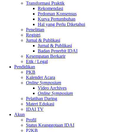
Transformasi Praktik
Rekomendasi
Pedoman Konsensus
Kurva Pertumbuhan
Hal yang Perlu Diketahui
Penelitian
Registri
Jurnal & Publikasi
Jurnal & Publikasi
Badan Penerbit IDAI
Kesempatan Berkarir
Etik / Legal
Pendidikan
PKB
Kalender Acara
Online Symposium
Video Archives
Online Symposium
Pelatihan Daring
Materi Edukasi
IDAI TV
Akun
Profil
Status Keanggotaan IDAI
P2KB