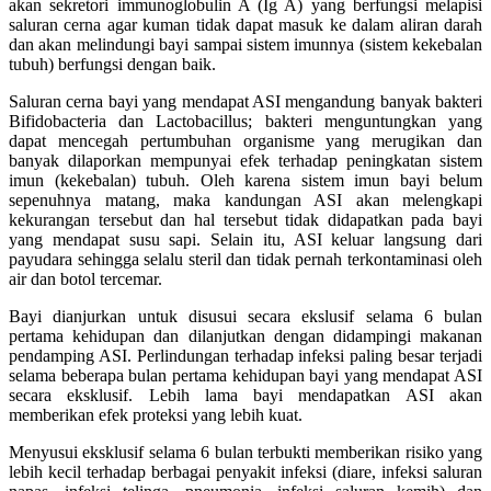
akan sekretori immunoglobulin A (Ig A) yang berfungsi melapisi
saluran cerna agar kuman tidak dapat masuk ke dalam aliran darah
dan akan melindungi bayi sampai sistem imunnya (sistem kekebalan
tubuh) berfungsi dengan baik.
Saluran cerna bayi yang mendapat ASI mengandung banyak bakteri
Bifidobacteria dan Lactobacillus; bakteri menguntungkan yang
dapat mencegah pertumbuhan organisme yang merugikan dan
banyak dilaporkan mempunyai efek terhadap peningkatan sistem
imun (kekebalan) tubuh. Oleh karena sistem imun bayi belum
sepenuhnya matang, maka kandungan ASI akan melengkapi
kekurangan tersebut dan hal tersebut tidak didapatkan pada bayi
yang mendapat susu sapi. Selain itu, ASI keluar langsung dari
payudara sehingga selalu steril dan tidak pernah terkontaminasi oleh
air dan botol tercemar.
Bayi dianjurkan untuk disusui secara ekslusif selama 6 bulan
pertama kehidupan dan dilanjutkan dengan didampingi makanan
pendamping ASI. Perlindungan terhadap infeksi paling besar terjadi
selama beberapa bulan pertama kehidupan bayi yang mendapat ASI
secara eksklusif. Lebih lama bayi mendapatkan ASI akan
memberikan efek proteksi yang lebih kuat.
Menyusui eksklusif selama 6 bulan terbukti memberikan risiko yang
lebih kecil terhadap berbagai penyakit infeksi (diare, infeksi saluran