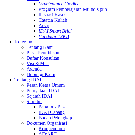
Maintenance Credits
Program Pembelajaran Multidisiplin
Ilustrasi Kasus
Catatan Kuliah
Arsip
IDAI Smart Brief
Panduan P2KB
Kolegium
Tentang Kami
Pusat Pendidikan
Daftar Konsultan
Visi & Misi
Agenda
Hubungi Kami
Tentang IDAI
Pesan Ketua Umum
Pernyataan IDAI
Sejarah IDAI
Struktur
Pengurus Pusat
IDAI Cabang
Badan Pelengkap
Dokumen Organisasi
Kompendium
AD/ART