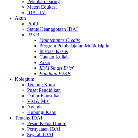
Pelatihan Daring
Materi Edukasi
IDAI TV
Akun
Profil
Status Keanggotaan IDAI
P2KB
Maintenance Credits
Program Pembelajaran Multidisiplin
Ilustrasi Kasus
Catatan Kuliah
Arsip
IDAI Smart Brief
Panduan P2KB
Kolegium
Tentang Kami
Pusat Pendidikan
Daftar Konsultan
Visi & Misi
Agenda
Hubungi Kami
Tentang IDAI
Pesan Ketua Umum
Pernyataan IDAI
Sejarah IDAI